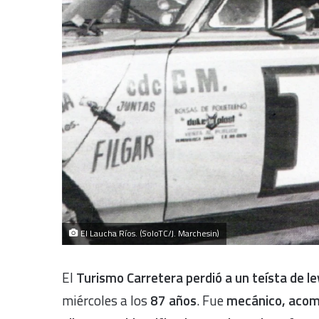
El Laucha Ríos. (SoloTC/J. Marchesin)
El
Turismo Carretera perdió a un teísta de le
miércoles a los
87 años
. Fue
mecánico, acomp