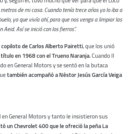
o y, según él, tuvo mucho que ver para que el Loco
 metros de mi casa. Cuando tenía trece años yo lo iba a
buelo, ya que vivía ahí, para que nos venga a limpiar las
eid. Así se inició con los fierros”.
copiloto de Carlos Alberto Pairetti
, que los unió
 título en 1968 con el Trueno Naranja.
Cuando Il
do en General Motors y se sentó en la butaca
ue
también acompañó a Néstor Jesús García Veiga
 en General Motors y tanto le insistieron sus
tó un Chevrolet 400 que le ofreció la peña La