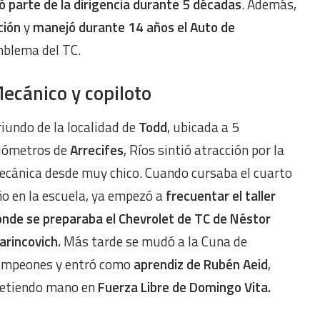
ó parte de la dirigencia durante 5 décadas
. Además,
ción
y
manejó durante 14 años el Auto de
mblema del TC.
ecánico y copiloto
iundo de la localidad de
Todd
, ubicada a 5
ilómetros de
Arrecifes
, Ríos sintió atracción por la
ecánica desde muy chico. Cuando cursaba el cuarto
o en la escuela, ya empezó a
frecuentar el taller
nde se preparaba el Chevrolet de TC de Néstor
rincovich.
Más tarde se mudó a la Cuna de
ampeones y entró como
aprendiz de Rubén Aeid
,
etiendo mano en
Fuerza Libre de Domingo Vita.