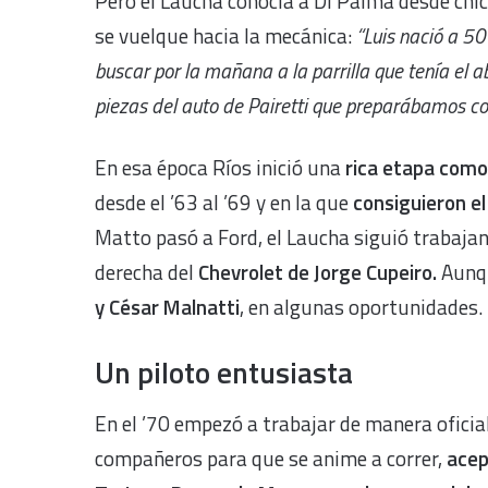
Pero el Laucha conocía a Di Palma desde chic
se vuelque hacia la mecánica:
“Luis nació a 50
buscar por la mañana a la parrilla que tenía el a
piezas del auto de Pairetti que preparábamos con A
En esa época Ríos inició una
rica etapa como 
desde el ’63 al ’69 y en la que
consiguieron el
Matto pasó a Ford, el Laucha siguió trabajan
derecha del
Chevrolet de Jorge Cupeiro.
Aunq
y César Malnatti
, en algunas oportunidades.
Un piloto entusiasta
En el ’70 empezó a trabajar de manera oficial
compañeros para que se anime a correr,
acep