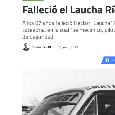
Falleció el Laucha Rí
A los 87 años falleció Hector “Laucha”
categoría, en la cual fue mecánico, pi
de Seguridad.
Send
Cristian Re
12 junio, 2025
an
email
F