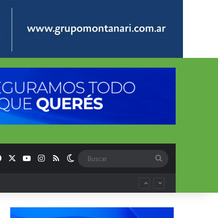
Facebook
X
YouTube
Instagram
RSS
Switch skin
Buscar