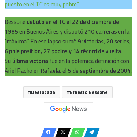
puesto en el TC es muy pobre”.
Bessone
debutó en el TC el 22 de diciembre de
1985
en Buenos Aires y disputó
210 carreras
en la
“máxima”. En ese lapso sumó
9 victorias, 20 series,
6 pole position, 27 podios y 14 récord de vuelta
.
Su
última victoria
fue en la polémica definición con
Ariel Pacho en
Rafaela
, el
5 de septiembre de 2004
.
Destacada
Ernesto Bessone