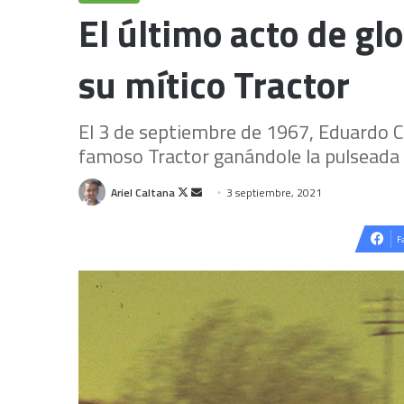
El último acto de gl
su mítico Tractor
El 3 de septiembre de 1967, Eduardo Ca
famoso Tractor ganándole la pulseada
Follow
Send
Ariel Caltana
3 septiembre, 2021
on
an
X
email
F