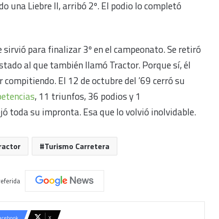
o una Liebre II, arribó 2º. El podio lo completó
sirvió para finalizar 3º en el campeonato. Se retiró
tado al que también llamó Tractor. Porque sí, él
 compitiendo. El 12 de octubre del ’69 cerró su
petencias
, 11 triunfos, 36 podios y 1
toda su impronta. Esa que lo volvió inolvidable.
ractor
Turismo Carretera
eferida
acebook
X