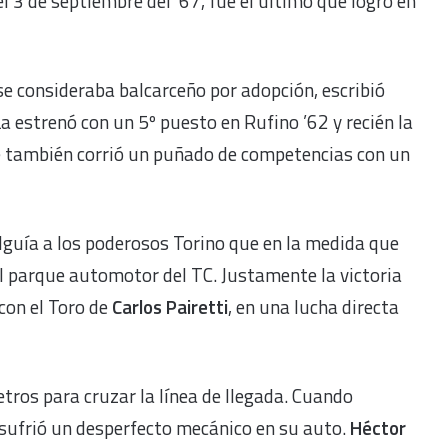
el 3 de septiembre del ’67, fue el último que logró en
se consideraba balcarceño por adopción, escribió
La estrenó con un 5º puesto en Rufino ’62 y recién la
e también corrió un puñado de competencias con un
alguía a los poderosos Torino que en la medida que
l parque automotor del TC. Justamente la victoria
 con el Toro de
Carlos Pairetti
, en una lucha directa
etros para cruzar la línea de llegada. Cuando
 sufrió un desperfecto mecánico en su auto.
Héctor