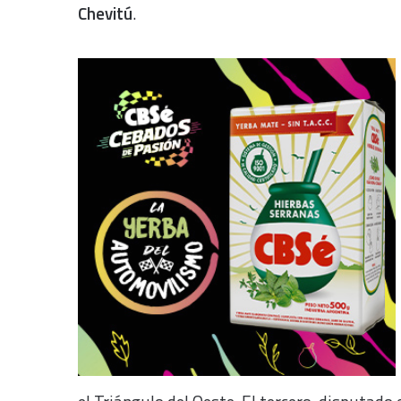
Chevitú
.