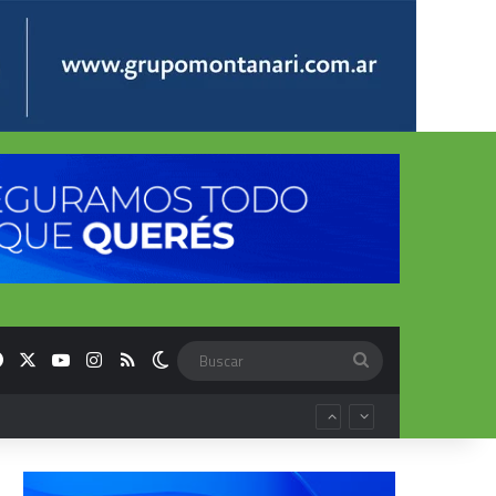
Facebook
X
YouTube
Instagram
RSS
Switch skin
Buscar