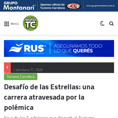
Switch 
Bu
Menú
Calendario TC 2026
Turismo Carretera
Desafío de las Estrellas: una
carrera atravesada por la
polémica
En 4 de las 5 ediciones que disputó el Turismo