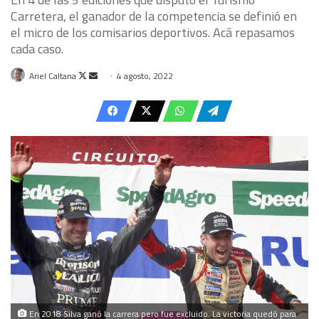
Carretera, el ganador de la competencia se definió en
el micro de los comisarios deportivos. Acá repasamos
cada caso.
Follow
Send
Ariel Caltana
4 agosto, 2022
on
an
X
email
En 2018 Silva ganó la carrera pero fue excluido. La victoria quedó para