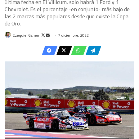
última fecha en El Villicum, solo habrá 1 Ford y 1
Chevrolet. Es el porcentaje -en conjunto- más bajo de
las 2 marcas más populares desde que existe la Copa
de Oro.
Follow
Send
Ezequiel Ganem
7 diciembre, 2022
on
an
X
email