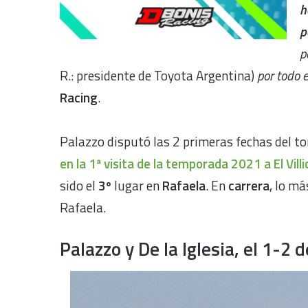
h
p
p
R.: presidente de Toyota Argentina)
por todo 
Racing
.
Palazzo disputó las 2 primeras fechas del t
en la 1ª visita de la temporada 2021 a El Vill
sido el
3º
lugar en
Rafaela
. En
carrera
, lo m
Rafaela.
Palazzo y De la Iglesia, el 1-2 