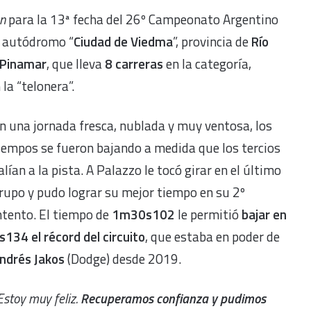
on
para la 13ª fecha del 26º Campeonato Argentino
el autódromo “
Ciudad de Viedma
”, provincia de
Río
Pinamar
, que lleva
8 carreras
en la categoría,
la “telonera”.
n una jornada fresca, nublada y muy ventosa, los
iempos se fueron bajando a medida que los tercios
alían a la pista. A Palazzo le tocó girar en el último
rupo y pudo lograr su mejor tiempo en su 2º
ntento. El tiempo de
1m30s102
le permitió
bajar en
s134 el récord del circuito
, que estaba en poder de
ndrés Jakos
(Dodge) desde 2019.
Estoy muy feliz.
Recuperamos confianza y pudimos