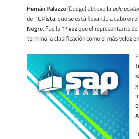
Hernán Palazzo
(Dodge) obtuvo la
pole positi
de
TC Pista
, que se está llevando a cabo en 
Negro
. Fue la
1ª vez
que el representante de
termina la clasificación como el más veloz en 
E
t
s
g
i
0
A
“