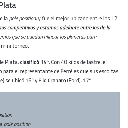
Plata
e la
pole position
, y fue el mejor ubicado entre los 12
os competitivos y estamos adelante entre los de la
remos que se puedan alinear los planetas para
l mini torneo.
 de Plata,
clasificó 14º
. Con 40 kilos de lastre, el
 para el representante de Ferré es que sus escoltas
e) se ubicó 16º y
Elio Craparo
(Ford), 17º.
sition
la
pole position