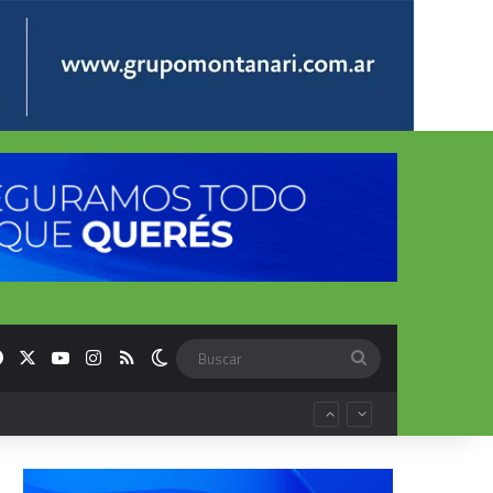
Facebook
X
YouTube
Instagram
RSS
Switch skin
Buscar