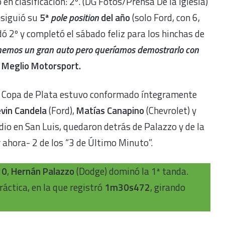
 en clasificación: 2º. (DG Fotos/Prensa De la Iglesia)
siguió su
5ª
pole position
del año
(solo Ford, con 6,
ó 2º y completó el sábado feliz para los hinchas de
enemos un gran auto pero queríamos demostrarlo con
 Meglio Motorsport.
e la Copa de Plata estuvo conformado íntegramente
vin Candela
(Ford),
Matías Canapino
(Chevrolet) y
dio en San Luis, quedaron detrás de Palazzo y de la
 ahora- 2 de los “3 de Último Minuto”.
10
,
Hernán Palazzo
(Dodge) dominó la 1ª tanda.
práctica, en la que registró
1m30s472
, girando