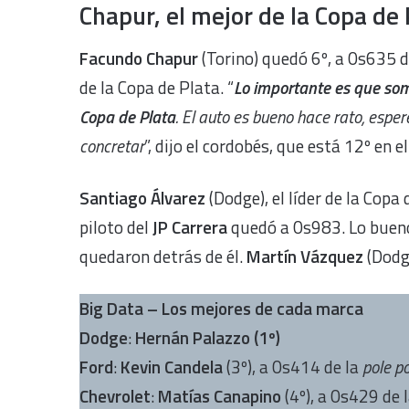
Chapur, el mejor de la Copa de 
Facundo Chapur
(Torino) quedó 6º, a 0s635 d
de la Copa de Plata. “
Lo importante es que som
Copa de Plata
. El auto es bueno hace rato, espe
concretar
”, dijo el cordobés, que está 12º en e
Santiago Álvarez
(Dodge), el líder de la Copa
piloto del
JP Carrera
quedó a 0s983. Lo bueno
quedaron detrás de él.
Martín Vázquez
(Dodg
Big Data – Los mejores de cada marca
Dodge
:
Hernán Palazzo
(1º)
Ford
:
Kevin Candela
(3º), a 0s414 de la
pole po
Chevrolet
:
Matías Canapino
(4º), a 0s429 de 