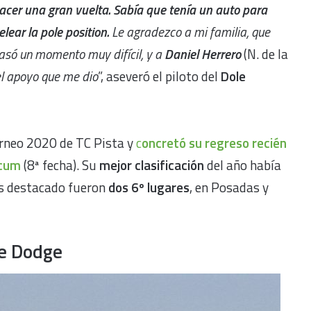
acer una gran vuelta. Sabía que tenía un auto para
elear la pole position.
Le agradezco a mi familia, que
asó un momento muy difícil, y a
Daniel Herrero
(N. de la
el apoyo que me dio
”, aseveró el piloto del
Dole
orneo 2020 de TC Pista y
c
oncretó su regreso recién
icum
(8ª fecha). Su
mejor clasificación
del año había
ás destacado fueron
dos 6º lugares
, en Posadas y
de Dodge