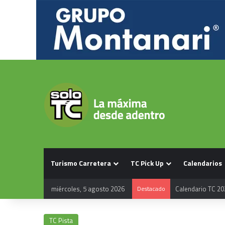
Turismo Carretera
TC Pick Up
Calendarios
miércoles, 5 agosto 2026
Destacado
Calendario TC 20
TC Pista