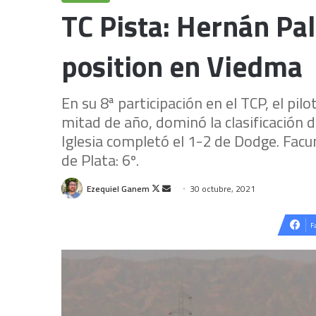
TC Pista: Hernán Pal
position en Viedma
En su 8ª participación en el TCP, el pilo
mitad de año, dominó la clasificación de
Iglesia completó el 1-2 de Dodge. Facu
de Plata: 6º.
Follow
Send
Ezequiel Ganem
30 octubre, 2021
on
an
X
email
F