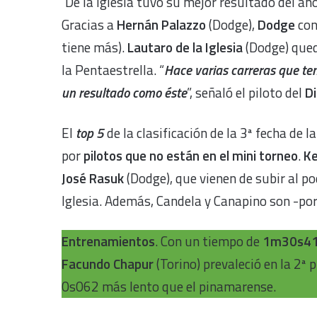
De la Iglesia tuvo su mejor resultado del año
Gracias a
Hernán Palazzo
(Dodge),
Dodge
con
tiene más).
Lautaro de la Iglesia
(Dodge) qued
la Pentaestrella. “
Hace varias carreras que t
un resultado como éste
”, señaló el piloto del
Di
El
top 5
de la clasificación de la 3ª fecha d
por
pilotos que no están en el mini torneo
.
Ke
José Rasuk
(Dodge), que vienen de subir al po
Iglesia. Además, Candela y Canapino son -por
Entrenamientos
. Con un tiempo de
1m30s4
Facundo Chapur
(Torino) prevaleció en la 2ª 
0s062 más lento que el pinamarense.