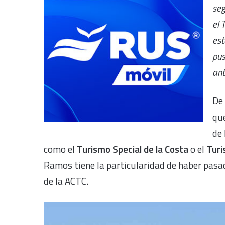
seg
el 
est
pus
ant
De 
que
de 
como el
Turismo Special de la Costa
o el
Turi
Ramos tiene la particularidad de haber pasa
de la ACTC.