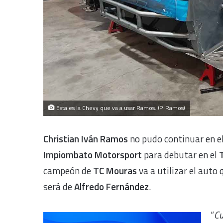
Esta es la Chevy que va a usar Ramos. (P. Ramos)
Christian Iván Ramos
no pudo continuar en e
Impiombato Motorsport
para debutar en el
T
campeón de
TC Mouras
va a utilizar el auto 
será de
Alfredo Fernández
.
“
Cu