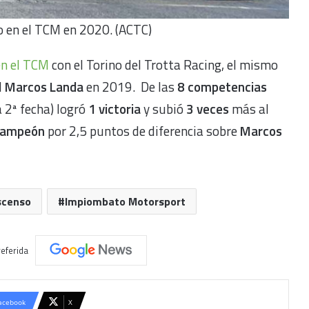
no en el TCM en 2020. (ACTC)
en el TCM
con el Torino del Trotta Racing, el mismo
l
Marcos Landa
en 2019. De las
8 competencias
 2ª fecha) logró
1 victoria
y subió
3 veces
más al
campeón
por 2,5 puntos de diferencia sobre
Marcos
scenso
Impiombato Motorsport
eferida
acebook
X