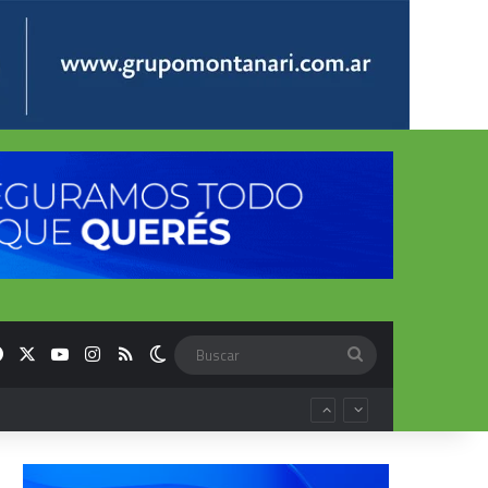
Facebook
X
YouTube
Instagram
RSS
Switch skin
Buscar