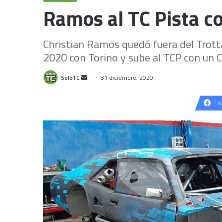
Ramos al TC Pista c
Christian Ramos quedó fuera del Trot
2020 con Torino y sube al TCP con un
Send
SoloTC
31 diciembre, 2020
an
email
F