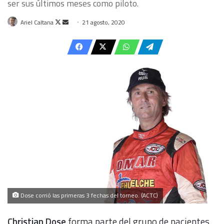
ser sus últimos meses como piloto.
Follow
Send
Ariel Caltana
21 agosto, 2020
on
an
X
email
Dose corrió las primeras 3 fechas del torneo. (ACTC)
Christian Dose
forma parte del grupo de pacientes