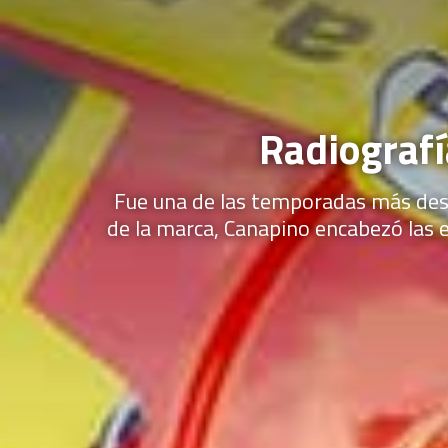
Radiografí
Fue una de las temporadas más desf
de la marca, Canapino encabezó las es