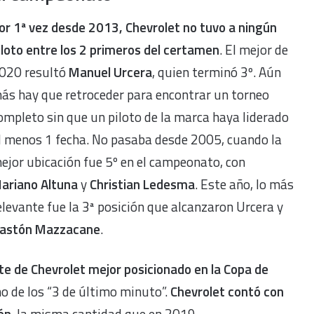
or 1ª vez desde 2013, Chevrolet no tuvo a ningún
iloto entre los 2 primeros del certamen
. El mejor de
020 resultó
Manuel Urcera
, quien terminó 3º. Aún
ás hay que retroceder para encontrar un torneo
ompleto sin que un piloto de la marca haya liderado
l menos 1 fecha. No pasaba desde 2005, cuando la
ejor ubicación fue 5º en el campeonato, con
ariano Altuna
y
Christian Ledesma
. Este año, lo más
elevante fue la 3ª posición que alcanzaron Urcera y
astón Mazzacane
.
te de Chevrolet mejor posicionado en la Copa de
no de los “3 de último minuto”.
Chevrolet contó con
ón
, la misma cantidad que en 2019.