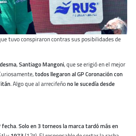
ue tuvo conspiraron contras sus posibilidades de
Ledesma
,
Santiago Mangoni
, que se erigió en el mejor
 Curiosamente,
todos llegaron al GP Coronación con
Titán
. Algo que al arrecifeño
no le sucedía desde
ª fecha
.
Solo en 3 torneos la marca tardó más en
6ª) y
1973
(12ª). El responsable de cortar la racha