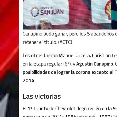
Canapino pudo ganar, pero los 5 abandonos q
retener el título. (ACTC)
Los otros fueron
Manuel Urcera
,
Christian 
en la etapa regular (6º), y
Agustín Canapino
.
posibilidades de lograr la corona excepto el 
2014
.
Las victorias
El 1º triunfo
de Chevrolet llegó
recién en la 9
ganar
que en 2020:
1984
(no ganó),
1967
(1