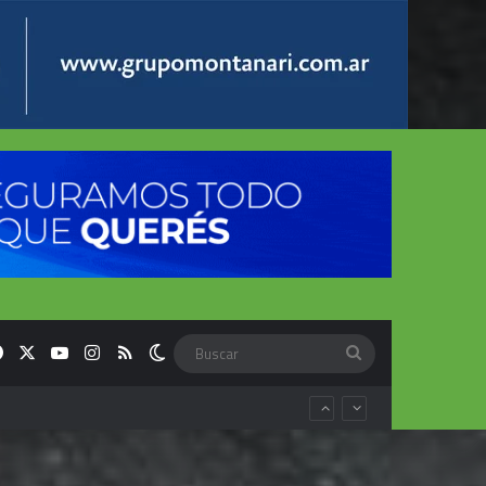
Facebook
X
YouTube
Instagram
RSS
Switch skin
Buscar