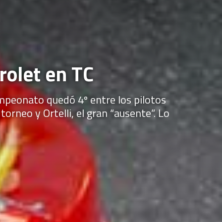
rolet en TC
mpeonato quedó 4º entre los pilotos
orneo y Ortelli, el gran “ausente”. Lo