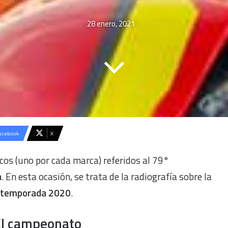
on
an
X
email
28 enero, 2021
acebook
X
cos (uno por cada marca) referidos al 79°
a
. En esta ocasión, se trata de la radiografía sobre la
temporada 2020
.
El campeonato