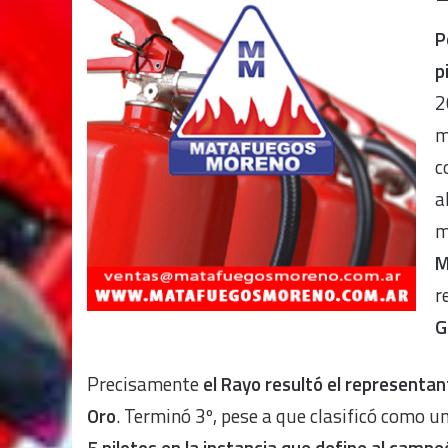
P
p
2
m
c
a
m
M
r
G
Precisamente
el Rayo resultó el representan
Oro
. Terminó 3º, pese a que clasificó como u
5 pilotos en la instancia que define al campe