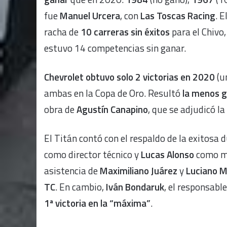
fue
Manuel Urcera
, con
Las Toscas Racing
. 
racha de
10 carreras sin éxitos
para el Chivo
estuvo 14 competencias sin ganar.
Chevrolet obtuvo solo 2 victorias en 2020
(u
ambas en la Copa de Oro. Resultó
la menos 
obra de
Agustín Canapino
, que se adjudicó la
El Titán contó con el respaldo de la exitosa
como director técnico y
Lucas Alonso
como mo
asistencia de
Maximiliano Juárez
y
Luciano M
TC
. En cambio,
Iván Bondaruk
, el responsabl
1ª victoria en la “máxima”
.