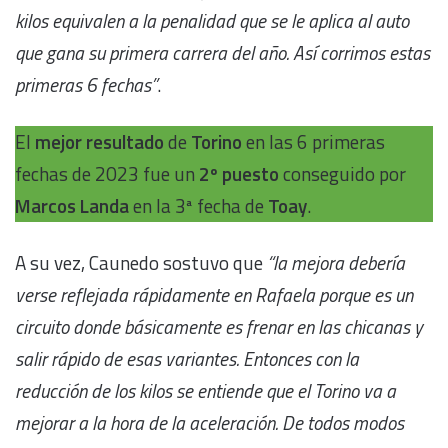
kilos equivalen a la penalidad que se le aplica al auto
que gana su primera carrera del año. Así corrimos estas
primeras 6 fechas”
.
El
mejor resultado
de
Torino
en las 6 primeras
fechas de 2023 fue un
2º puesto
conseguido por
Marcos Landa
en la 3ª fecha de
Toay
.
A su vez, Caunedo sostuvo que
“la mejora debería
verse reflejada rápidamente en Rafaela porque es un
circuito donde básicamente es frenar en las chicanas y
salir rápido de esas variantes. Entonces con la
reducción de los kilos se entiende que el Torino va a
mejorar a la hora de la aceleración. De todos modos