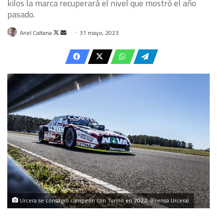
kilos la marca recuperará el nivel que mostró el año
pasado.
Follow
Send
Ariel Caltana
31 mayo, 2023
on
an
X
email
Urcera se consagró campeón con Torino en 2022. (Prensa Urcera)