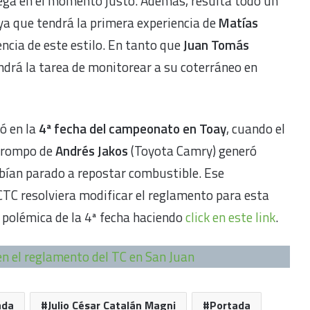
ega en el momento justo. Además, resulta todo un
 ya que tendrá la primera experiencia de
Matías
cia de este estilo. En tanto que
Juan Tomás
tendrá la tarea de monitorear a su coterráneo en
ió en la
4ª fecha del campeonato en Toay
, cuando el
 trompo de
Andrés Jakos
(Toyota Camry) generó
abían parado a repostar combustible. Ese
TC resolviera modificar el reglamento para esta
 polémica de la 4ª fecha haciendo
click en este link
.
n el reglamento del TC en San Juan
ada
Julio César Catalán Magni
Portada