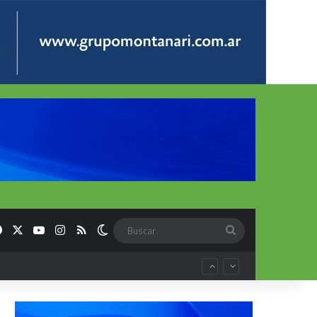
Facebook
X
YouTube
Instagram
RSS
Switch skin
Buscar