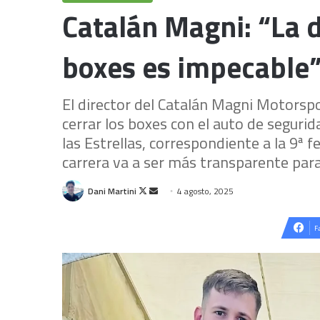
Catalán Magni: “La d
boxes es impecable
El director del Catalán Magni Motorsp
cerrar los boxes con el auto de segurida
las Estrellas, correspondiente a la 9ª 
carrera va a ser más transparente para
Follow
Send
Dani Martini
4 agosto, 2025
on
an
X
email
F