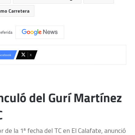
smo Carretera
eferida
acebook
X