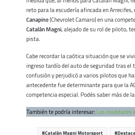
medida que, al menos para Catalán Magni, ll
reto para la escudería afincada en Arrecifes,
Canapino
(Chevrolet Camaro) en una competen
Catalán Magni
, alejado de su rol de piloto, 
pista.
Cabe recordar la caótica situación que se viv
ingreso tardío del auto de seguridad tras el
confusión y perjudicó a varios pilotos que h
antecedente fue determinante para que la AC
competencia especial. Podés saber más de la
También te podría interesar:
Las novedades e
Catalán Magni Motorsport
Destac