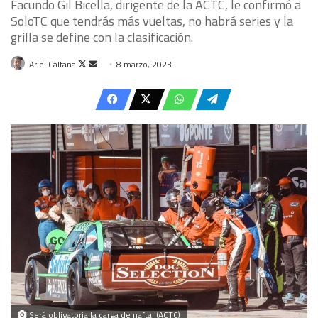
Facundo Gil Bicella, dirigente de la ACTC, le confirmó a
SoloTC que tendrás más vueltas, no habrá series y la
grilla se define con la clasificación.
Follow
Send
Ariel Caltana
8 marzo, 2023
on
an
X
email
Será obligatoria la carga de nafta. (ACTC)