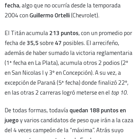
fecha
, algo que no ocurría desde la temporada
2004 con
Guillermo Ortelli
(Chevrolet).
El Titán acumula
213 puntos
, con un promedio por
fecha de
35,5
sobre
47
posibles. El arrecifeño,
además de haber sumado la victoria reglamentaria
(1ª fecha en La Plata), acumula otros 2 podios (2º
en San Nicolas I y 3º en Concepción). A su vez, a
excepción de Paraná (5ª fecha) donde finalizó 22º,
en las otras 2 carreras logró meterse en el
top 10
.
De todas formas, todavía
quedan 188 puntos en
juego
y varios candidatos de peso que irán a la caza
del 4 veces campeón de la “máxima”. Atrás suyo