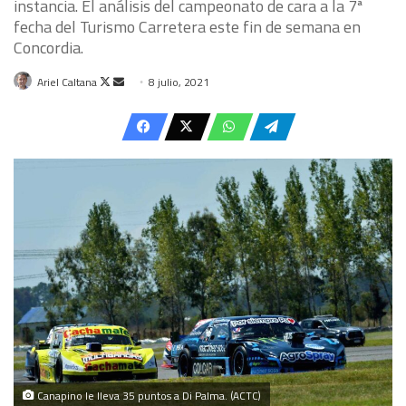
instancia. El análisis del campeonato de cara a la 7ª
fecha del Turismo Carretera este fin de semana en
Concordia.
Follow
Send
Ariel Caltana
8 julio, 2021
on
an
X
email
Canapino le lleva 35 puntos a Di Palma. (ACTC)