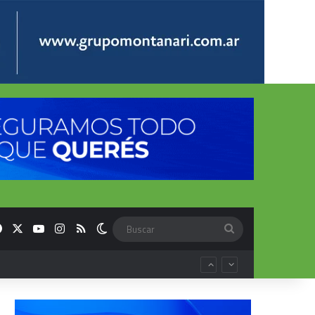
Facebook
X
YouTube
Instagram
RSS
Switch skin
Buscar