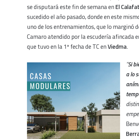
se disputará este fin de semana en
El Calafa
sucedido el año pasado, donde en este mismo 
uno de los entrenamientos, que lo marginó de
Camaro atendido por la escudería afincada en
que tuvo en la 1ª fecha de TC en
Viedma
.
“
Si b
a lo 
aními
temp
disti
empez
Benv
Berr