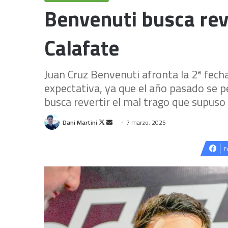
Benvenuti busca rev
Calafate
Juan Cruz Benvenuti afronta la 2ª fec
expectativa, ya que el año pasado se pe
busca revertir el mal trago que supuso
Follow
Send
Dani Martini
7 marzo, 2025
on
an
X
email
F