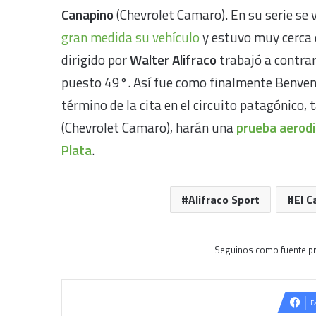
Canapino
(Chevrolet Camaro). En su serie se 
gran medida su vehículo
y estuvo muy cerca d
dirigido por
Walter Alifraco
trabajó a contrar
puesto 49°. Así fue como finalmente Benvenut
término de la cita en el circuito patagónico,
(Chevrolet Camaro), harán una
prueba aerod
Plata
.
Alifraco Sport
El C
Seguinos como fuente pr
F