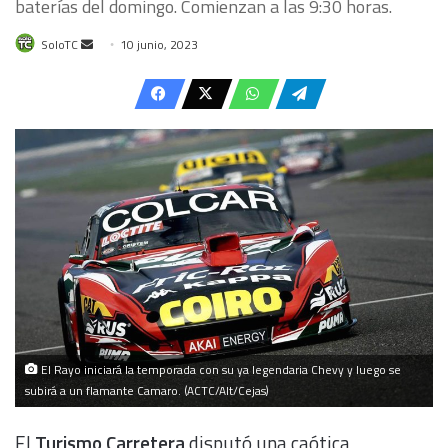
baterías del domingo. Comienzan a las 9:30 horas.
Send
SoloTC
10 junio, 2023
an
email
El Rayo iniciará la temporada con su ya legendaria Chevy y luego se
subirá a un flamante Camaro. (ACTC/Alt/Cejas)
El
Turismo Carretera
disputó una caótica