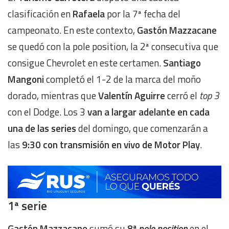
clasificación en
Rafaela
por la 7ª fecha del
campeonato. En este contexto,
Gastón Mazzacane
se quedó con la pole position, la 2ª consecutiva que
consigue Chevrolet en este certamen.
Santiago
Mangoni
completó el 1-2 de la marca del moño
dorado, mientras que
Valentín Aguirre
cerró el
top 3
con el Dodge. Los 3
van a largar adelante en cada
una de las series
del domingo, que comenzarán a
las
9:30 con transmisión en vivo de Motor Play
.
1ª serie
Gastón Mazzacane
sumó su
8ª
pole position
en el