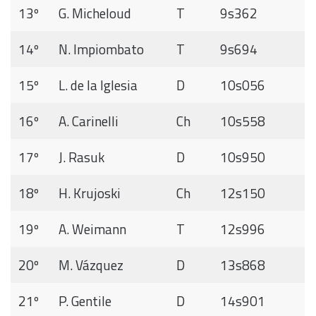
13º
G. Micheloud
T
9s362
14º
N. Impiombato
T
9s694
15º
L. de la Iglesia
D
10s056
16º
A. Carinelli
Ch
10s558
17º
J. Rasuk
D
10s950
18º
H. Krujoski
Ch
12s150
19º
A. Weimann
T
12s996
20º
M. Vázquez
D
13s868
21º
P. Gentile
D
14s901