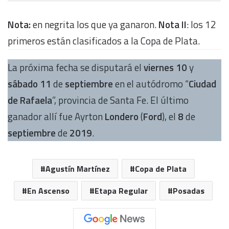
Nota:
en negrita los que ya ganaron.
Nota II
: los 12
primeros están clasificados a la Copa de Plata.
La próxima fecha se disputará el
viernes 10
y
sábado 11
de
septiembre
en el autódromo “
Ciudad
de Rafaela
”, provincia de Santa Fe. El último
ganador allí fue Ayrton
Londero
(
Ford
), el
8
de
septiembre
de
2019
.
Agustín Martínez
Copa de Plata
En Ascenso
Etapa Regular
Posadas