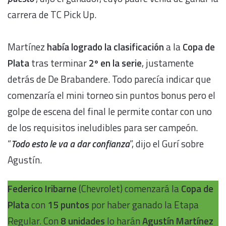
carrera de TC Pick Up.
Martínez
había logrado la clasificación
a la
Copa de
Plata
tras terminar
2º en la serie
, justamente
detrás de De Brabandere. Todo parecía indicar que
comenzaría el mini torneo sin puntos bonus pero el
golpe de escena del final le permite contar con uno
de los requisitos ineludibles para ser campeón.
“
Todo esto le va a dar confianza
”, dijo el Gurí sobre
Agustín.
Federico Iribarne
(Chevrolet) comenzará la
Copa de
Plata
con
15 puntos
por haber ganado la Etapa
Regular. Con
8 unidades
lo harán
Agustín Martínez