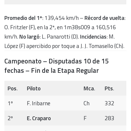
Promedio del 1º
: 139,454 km/h –
Récord de vuelta
:
O. Fritzler (F), en la 2ª, en 1m38s009 a 160,516
km/h.
No largó
: L. Panarotti (D).
Incidencias
: M.
López (F) apercibido por toque a J. J. Tomasello (Ch).
Campeonato – Disputadas 10 de 15
fechas – Fin de la Etapa Regular
Pos
.
Piloto
Mca
.
Pts
.
1º
F. Iribarne
Ch
332
2º
E. Craparo
F
283