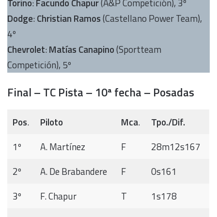
Torino
:
Facundo Chapur
(A&P Competición), 3º
Dodge
:
Christian Ramos
(Castellano Power Team),
4º
Chevrolet
:
Matías Canapino
(Sportteam
Competición), 5º
Final – TC Pista – 10ª fecha – Posadas
Pos
.
Piloto
Mca
.
Tpo./Dif.
1º
A. Martínez
F
28m12s167
2º
A. De Brabandere
F
0s161
3º
F. Chapur
T
1s178