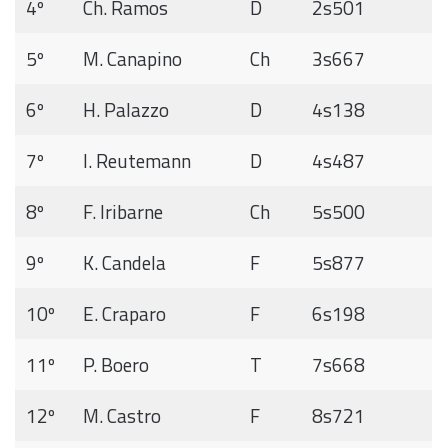
4º
Ch. Ramos
D
2s501
5º
M. Canapino
Ch
3s667
6º
H. Palazzo
D
4s138
7º
I. Reutemann
D
4s487
8º
F. Iribarne
Ch
5s500
9º
K. Candela
F
5s877
10º
E. Craparo
F
6s198
11º
P. Boero
T
7s668
12º
M. Castro
F
8s721