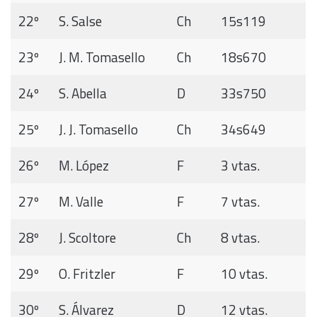
22º
S. Salse
Ch
15s119
23º
J. M. Tomasello
Ch
18s670
24º
S. Abella
D
33s750
25º
J. J. Tomasello
Ch
34s649
26º
M. López
F
3 vtas.
27º
M. Valle
F
7 vtas.
28º
J. Scoltore
Ch
8 vtas.
29º
O. Fritzler
F
10 vtas.
30º
S. Álvarez
D
12 vtas.