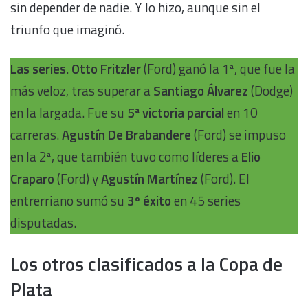
sin depender de nadie. Y lo hizo, aunque sin el
triunfo que imaginó.
Las series
.
Otto Fritzler
(Ford) ganó la 1ª, que fue la
más veloz, tras superar a
Santiago Álvarez
(Dodge)
en la largada. Fue su
5ª victoria parcial
en 10
carreras.
Agustín De Brabandere
(Ford) se impuso
en la 2ª, que también tuvo como líderes a
Elio
Craparo
(Ford) y
Agustín Martínez
(Ford). El
entrerriano sumó su
3º éxito
en 45 series
disputadas.
Los otros clasificados a la Copa de
Plata