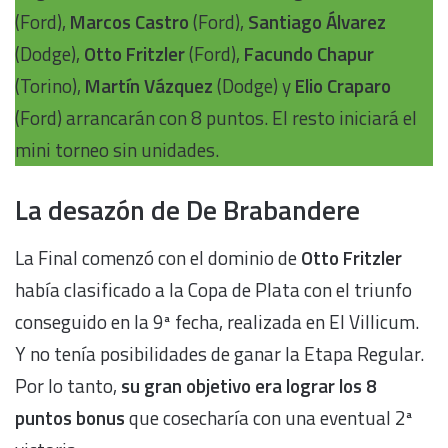
(Ford),
Marcos Castro
(Ford),
Santiago Álvarez
(Dodge),
Otto Fritzler
(Ford),
Facundo Chapur
(Torino),
Martín Vázquez
(Dodge) y
Elio Craparo
(Ford) arrancarán con 8 puntos. El resto iniciará el
mini torneo sin unidades.
La desazón de De Brabandere
La Final comenzó con el dominio de
Otto Fritzler
había clasificado a la Copa de Plata con el triunfo
conseguido en la 9ª fecha, realizada en El Villicum.
Y no tenía posibilidades de ganar la Etapa Regular.
Por lo tanto,
su gran objetivo era lograr los 8
puntos bonus
que cosecharía con una eventual 2ª