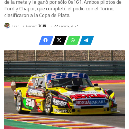
de la meta y le ganó por sólo 0s161. Ambos pilotos de
Ford y Chapur, que completó el podio con el Torino,
clasificaron a la Copa de Plata.
Follow
Send
Ezequiel Ganem
22 agosto, 2021
on
an
X
email