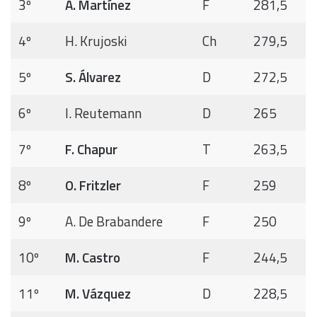
3º
A. Martínez
F
281,5
4º
H. Krujoski
Ch
279,5
5º
S. Álvarez
D
272,5
6º
I. Reutemann
D
265
7º
F. Chapur
T
263,5
8º
O. Fritzler
F
259
9º
A. De Brabandere
F
250
10º
M. Castro
F
244,5
11º
M. Vázquez
D
228,5