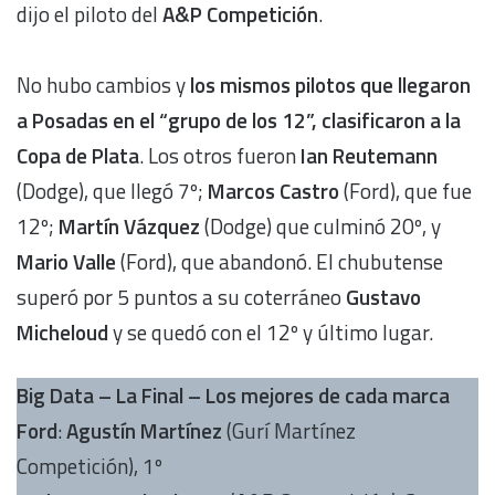
dijo el piloto del
A&P Competición
.
No hubo cambios y
los mismos pilotos que llegaron
a Posadas en el “grupo de los 12”, clasificaron a la
Copa de Plata
. Los otros fueron
Ian Reutemann
(Dodge), que llegó 7º;
Marcos Castro
(Ford), que fue
12º;
Martín Vázquez
(Dodge) que culminó 20º, y
Mario Valle
(Ford), que abandonó. El chubutense
superó por 5 puntos a su coterráneo
Gustavo
Micheloud
y se quedó con el 12º y último lugar.
Big Data – La Final – Los mejores de cada marca
Ford
:
Agustín Martínez
(Gurí Martínez
Competición), 1º