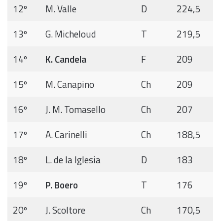
12º
M. Valle
D
224,5
13º
G. Micheloud
T
219,5
14º
K. Candela
F
209
15º
M. Canapino
Ch
209
16º
J. M. Tomasello
Ch
207
17º
A. Carinelli
Ch
188,5
18º
L. de la Iglesia
D
183
19º
P. Boero
T
176
20º
J. Scoltore
Ch
170,5