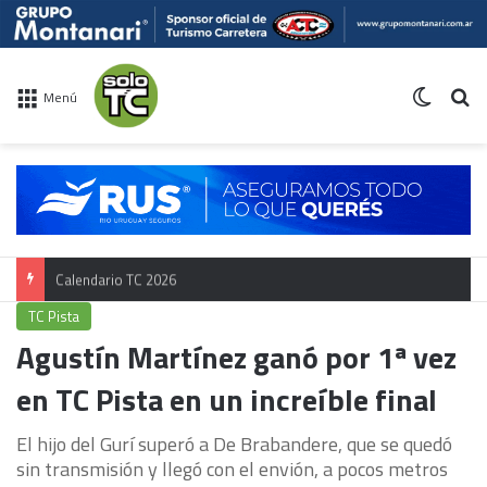
Switch 
Bu
Menú
Calendario TC 2026
TC Pista
Agustín Martínez ganó por 1ª vez
en TC Pista en un increíble final
El hijo del Gurí superó a De Brabandere, que se quedó
sin transmisión y llegó con el envión, a pocos metros