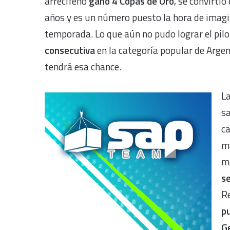
arrecifeño
ganó 4 Copas de Oro
, se convirtió
años y es un número puesto la hora de imagin
temporada. Lo que aún no pudo lograr el pilo
consecutiva
en la categoría popular de Arge
tendrá esa chance.
L
s
c
má
m
se
R
pu
G