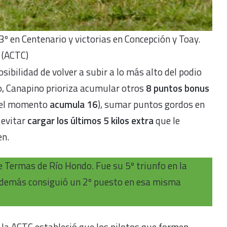
3º en Centenario y victorias en Concepción y Toay.
(ACTC)
sibilidad de volver a subir a lo más alto del podio
ño, Canapino prioriza acumular otros
8 puntos bonus
 el momento
acumula 16
), sumar puntos gordos en
 evitar
cargar los últimos 5 kilos extra
que le
en.
 Termas de Río Hondo. Fue su 5º triunfo en la
 Además consiguió un 2º puesto en esa misma
la ACTC estableció que los pilotos que formen