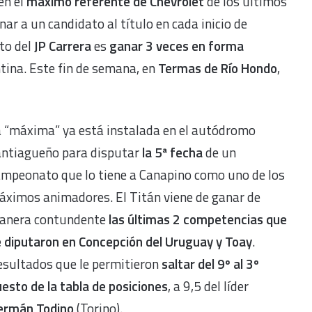
 en el
máximo referente de Chevrolet
de los últimos
ar a un candidato al título en cada inicio de
to del
JP Carrera
es
ganar 3 veces en forma
ntina. Este fin de semana, en
Termas de Río Hondo
,
a “máxima” ya está instalada en el autódromo
antiagueño para disputar
la 5ª fecha
de un
ampeonato que lo tiene a Canapino como uno de los
ximos animadores. El Titán viene de ganar de
anera contundente
las últimas 2 competencias que
 diputaron en Concepción del Uruguay y Toay
.
esultados que le permitieron
saltar del 9º al 3º
esto de la tabla de posiciones
, a 9,5 del líder
ermán Todino
(Torino).