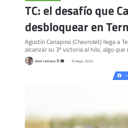
TC: el desafío que 
desbloquear en Ter
Agustín Canapino (Chevrolet) llega a T
alcanzar su 3ª victoria al hilo, algo qu
Follow
Send
Ariel Caltana
6 mayo, 2022
on
an
X
email
F