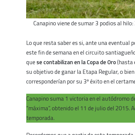
Canapino viene de sumar 3 podios al hilo: 
Lo que resta saber es si, ante una eventual po
este fin de semana en el circuito santiague
que
se contabilizan en la Copa de Oro
(hasta
su objetivo de ganar la Etapa Regular, o bien
corresponderían por su 3º éxito en el certam
Canapino suma 1 victoria en el autódromo de
“máxima”, obtenido el 11 de julio del 2015.
temporada.
Recordemos que a partir de esta temporada, 