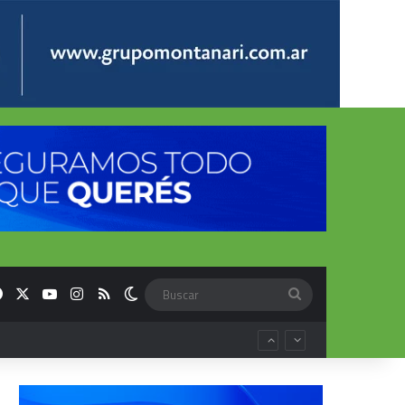
Facebook
X
YouTube
Instagram
RSS
Switch skin
Buscar