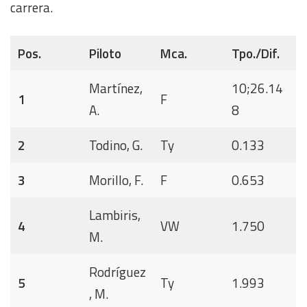
carrera.
Pos.
Piloto
Mca.
Tpo./Dif.
Martínez,
10;26.14
1
F
A.
8
2
Todino, G.
Ty
0.133
3
Morillo, F.
F
0.653
Lambiris,
4
VW
1.750
M.
Rodríguez
5
Ty
1.993
, M.