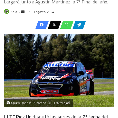
Largará junto a Agustín Martínez la 7ª Final del año.
Send
SoloTC
11 agosto, 2024
an
email
Aguirre ganó la 2ª batería. (ACTC/Alt/Cejas)
El
TC Pick Up
disputó las series de la
7ª fecha
del