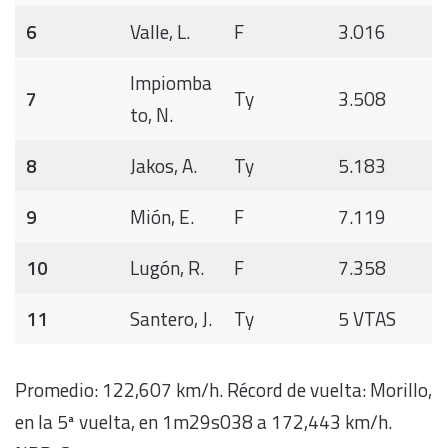
6
Valle, L.
F
3.016
Impiomba
7
Ty
3.508
to, N.
8
Jakos, A.
Ty
5.183
9
Mión, E.
F
7.119
10
Lugón, R.
F
7.358
11
Santero, J.
Ty
5 VTAS
Promedio: 122,607 km/h. Récord de vuelta: Morillo,
en la 5ª vuelta, en 1m29s038 a 172,443 km/h.