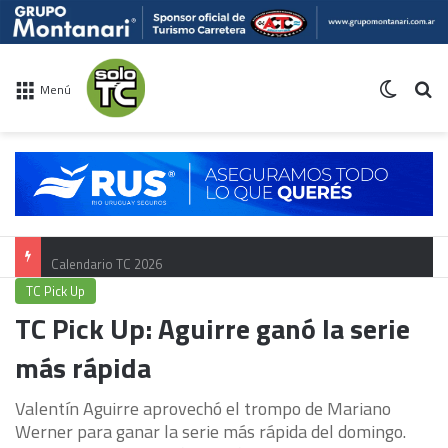
Switch 
Bu
Menú
Calendario TC 2026
TC Pick Up
TC Pick Up: Aguirre ganó la serie
más rápida
Valentín Aguirre aprovechó el trompo de Mariano
Werner para ganar la serie más rápida del domingo.