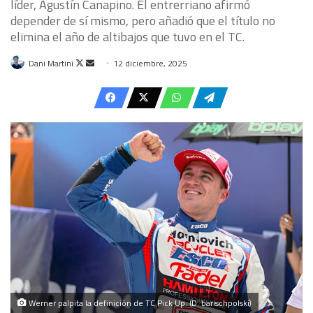
líder, Agustín Canapino. El entrerriano afirmó
depender de sí mismo, pero añadió que el título no
elimina el año de altibajos que tuvo en el TC.
Follow
Send
Dani Martini
12 diciembre, 2025
on
an
X
email
Werner palpita la definición de TC Pick Up. (D. barischpolski)