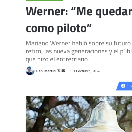
Werner: “Me quedar
como piloto”
Mariano Werner habló sobre su futuro e
retiro, las nueva generaciones y el púb
que hizo el entrerriano.
Follow
Send
Dani Martini
11 octubre, 2024
on
an
X
email
F