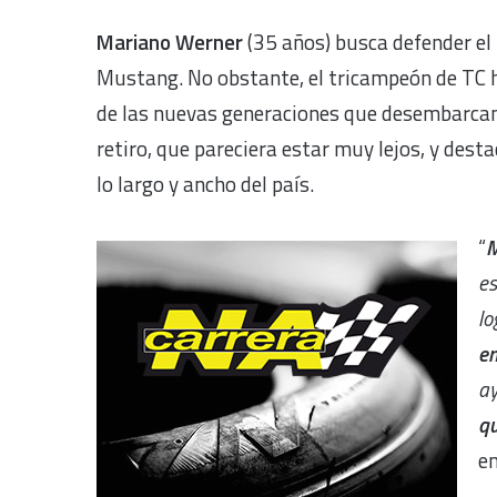
Mariano Werner
(35 años) busca defender el 
Mustang. No obstante, el tricampeón de TC hi
de las nuevas generaciones que desembarcan 
retiro, que pareciera estar muy lejos, y dest
lo largo y ancho del país.
“
M
es
lo
en
ay
q
e