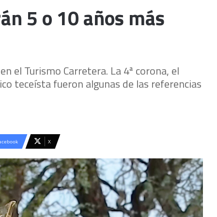
án 5 o 10 años más
n el Turismo Carretera. La 4ª corona, el
lico teceísta fueron algunas de las referencias
acebook
X