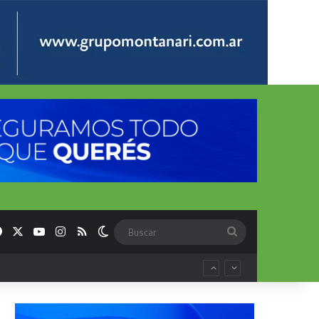
Facebook
X
YouTube
Instagram
RSS
Switch skin
Buscar