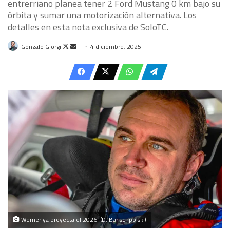
entrerriano planea tener 2 Ford Mustang 0 km bajo su
órbita y sumar una motorización alternativa. Los
detalles en esta nota exclusiva de SoloTC.
Follow
Send
Gonzalo Giorgi
4 diciembre, 2025
on
an
X
email
Werner ya proyecta el 2026. (D. Barischpolski)