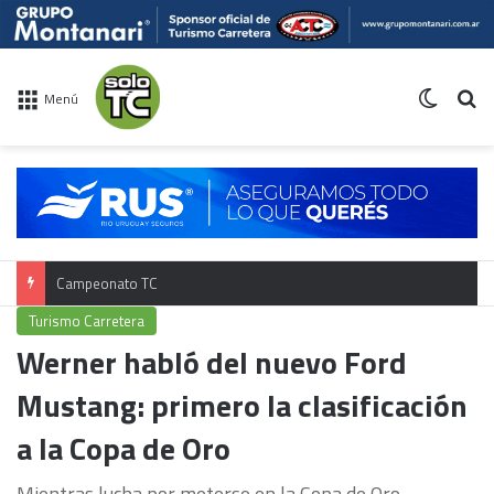
Switch 
Bu
Menú
Campeonato TC
Turismo Carretera
Werner habló del nuevo Ford
Mustang: primero la clasificación
a la Copa de Oro
Mientras lucha por meterse en la Copa de Oro,