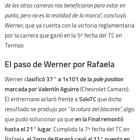
de las otras carreras nos beneficiaron para estar en
punta, pero no es la realidad de la marca
“, concluyó
Werner, que ya cuenta con la victoria reglamentaria
por la carrera que ganó en la 5ª fecha del TC en
Termas
El paso de Werner por Rafaela
Werner c
lasificó 37° a 1s101 de la
pole position
marcada por Valentín Aguirre
(Chevrolet Camaro).
El entrerriano aclaró frente a
SoloTC
que dicho
resultado se produjo por “
la rotura del blocante”,
algo
que pudo solucionar ya que
en la Final remontó
hasta el 21° lugar
. Cumplida la 7ª fecha del TC en
Rafaela,
el Zorro de Paraná cayó al 11° puesto en