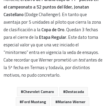
el campeonato a 52 puntos del líder, Jonatan
Castellano
(Dodge Challenger). En tanto que
aventaja por 5 unidades al piloto que cierra la zona
de clasificación a la
Copa de Oro
. Quedan 3 fechas
para el cierre de la
Etapa Regular
. Este dato toma
especial valor ya que una vez iniciado el
“minitorneo” entra en vigencia la veda de ensayos.
Cabe recordar que Werner prometió un
test
antes de
la 5ª fecha en Termas y todavía, por distintos
motivos, no pudo concretarlo.
Chevrolet Camaro
Destacada
Ford Mustang
Mariano Werner