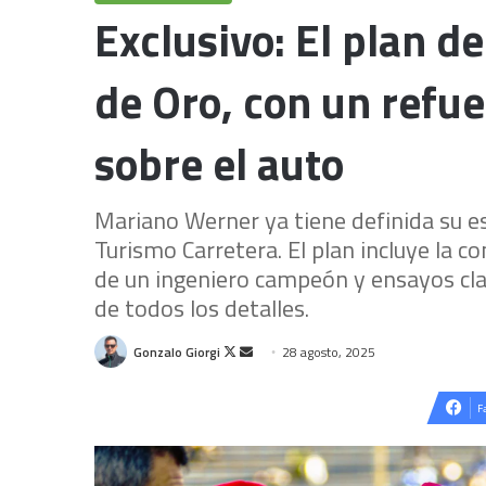
Exclusivo: El plan d
de Oro, con un refue
sobre el auto
Mariano Werner ya tiene definida su es
Turismo Carretera. El plan incluye la 
de un ingeniero campeón y ensayos cla
de todos los detalles.
Follow
Send
Gonzalo Giorgi
28 agosto, 2025
on
an
X
email
F