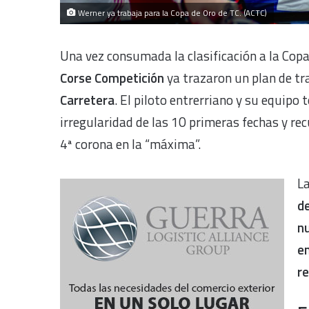
Werner ya trabaja para la Copa de Oro de TC. (ACTC)
Una vez consumada la clasificación a la Copa
Corse Competición
ya trazaron un plan de tra
Carretera
. El piloto entrerriano y su equipo 
irregularidad de las 10 primeras fechas y rec
4ª corona en la “máxima”.
La
de
n
en
re