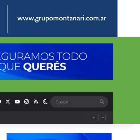
Facebook
X
YouTube
Instagram
RSS
Switch skin
Buscar