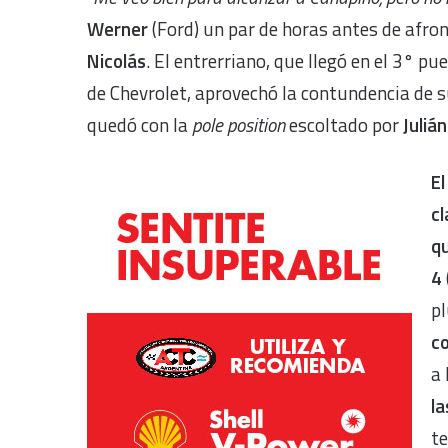
Werner
(Ford) un par de horas antes de afront
Nicolás
. El entrerriano, que llegó en el 3° pu
de Chevrolet, aprovechó la contundencia de su
quedó con la
pole position
escoltado por
Juliá
El
cl
qu
4
pl
co
a 
la
te