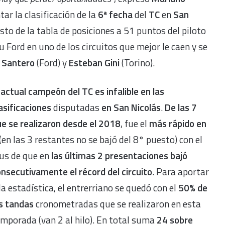
ar la clasificación de la
6ª fecha
del
TC
en
San
esto de la tabla de posiciones a 51 puntos del piloto
 Ford en uno de los circuitos que mejor le caen y se
n Santero
(Ford) y
Esteban Gini
(Torino).
 actual campeón del TC es infalible en las
asificaciones
disputadas
en San Nicolás
.
De las 7
e se realizaron desde el 2018
, fue el
más rápido en
(en las 3 restantes no se bajó del 8° puesto) con el
us de que en
las últimas 2 presentaciones bajó
nsecutivamente el récord del circuito
. Para aportar
la estadística, el entrerriano se quedó con el
50% de
s tandas
cronometradas que se realizaron en esta
mporada (van 2 al hilo). En total suma
24 sobre