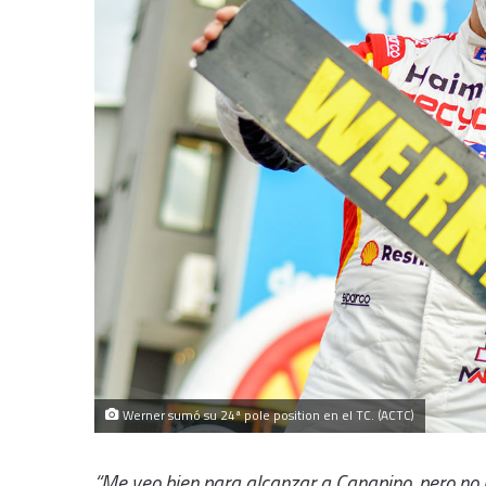
Werner sumó su 24ª pole position en el TC. (ACTC)
“Me veo bien para alcanzar a Canapino, pero no