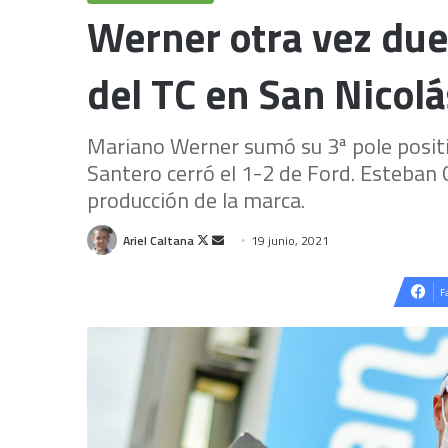
Werner otra vez dueñ
del TC en San Nicolá
Mariano Werner sumó su 3ª pole position
Santero cerró el 1-2 de Ford. Esteban G
producción de la marca.
Follow
Send
Ariel Caltana
19 junio, 2021
on
an
X
email
F