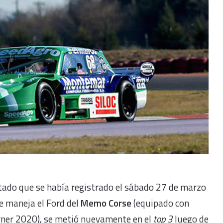
ltado que se había registrado el sábado 27 de marzo
 maneja el Ford del
Memo Corse
(equipado con
ner 2020), se metió nuevamente en el
top 3
luego de