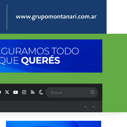
Facebook
X
YouTube
Instagram
RSS
Switch skin
Buscar