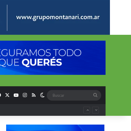
Facebook
X
YouTube
Instagram
RSS
Switch skin
Buscar