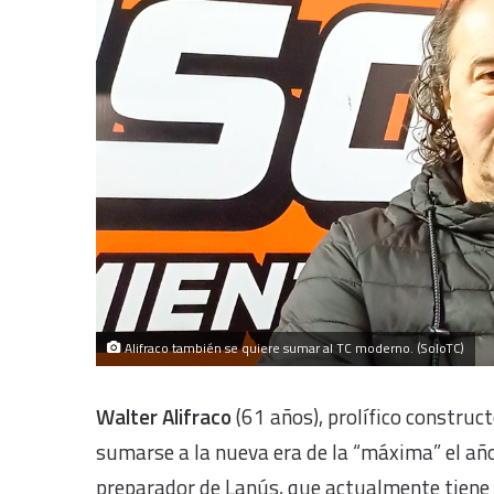
Alifraco también se quiere sumar al TC moderno. (SoloTC)
Walter Alifraco
(61 años), prolífico construc
sumarse a la nueva era de la “máxima” el a
preparador de Lanús, que actualmente tiene a