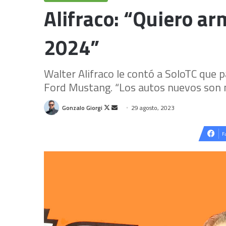
Alifraco: “Quiero a
2024”
Walter Alifraco le contó a SoloTC que 
Ford Mustang. “Los autos nuevos son mu
Follow
Send
Gonzalo Giorgi
29 agosto, 2023
on
an
X
email
F