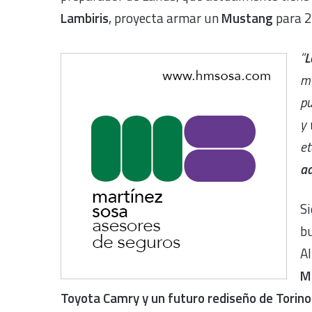
Lambiris
, proyecta armar un
Mustang
para 
“
L
m
p
y 
et
ad
Si
bu
Al
M
Toyota Camry y un futuro rediseño de Torino