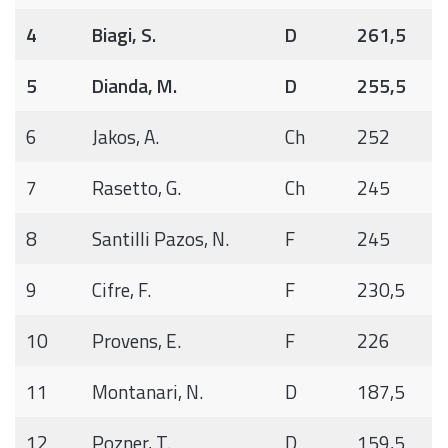
4
Biagi, S.
D
261,5
5
Dianda, M.
D
255,5
6
Jakos, A.
Ch
252
7
Rasetto, G.
Ch
245
8
Santilli Pazos, N.
F
245
9
Cifre, F.
F
230,5
10
Provens, E.
F
226
11
Montanari, N.
D
187,5
12
Pozner, T.
D
159,5