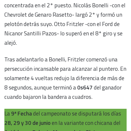
concentrada en el 2° puesto. Nicolás Bonelli -con el
Chevrolet de Genaro Rasetto- largó 2° y formó un
pelotón detrás suyo. Otto Fritzler -con el Ford de
Nicanor Santilli Pazos- lo superó en el 8° giro y se
alejó.
Tras adelantarlo a Bonelli, Fritzler comenzó una
persecución incansable para alcanzar al puntero. En
solamente 4 vueltas redujo la diferencia de más de
8 segundos, aunque terminó a
0s647
del ganador
cuando bajaron la bandera a cuadros.
La
9ª Fecha
del campeonato se disputará los días
28, 29 y 30 de junio
en la variante con chicana del