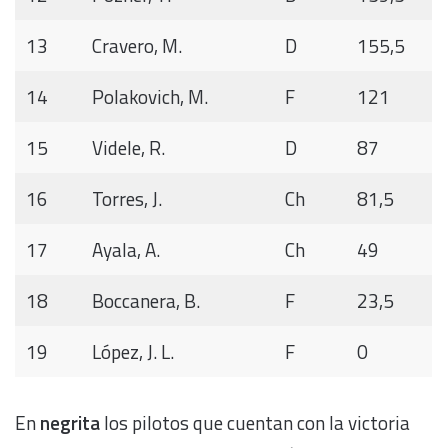
13
Cravero, M.
D
155,5
14
Polakovich, M.
F
121
15
Videle, R.
D
87
16
Torres, J.
Ch
81,5
17
Ayala, A.
Ch
49
18
Boccanera, B.
F
23,5
19
López, J. L.
F
0
En
negrita
los pilotos que cuentan con la victoria