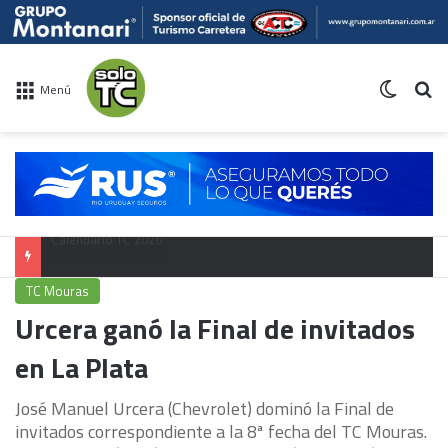
Switch 
Bu
Menú
Campeonato TC
TC Mouras
Urcera ganó la Final de invitados
en La Plata
José Manuel Urcera (Chevrolet) dominó la Final de
invitados correspondiente a la 8ª fecha del TC Mouras.