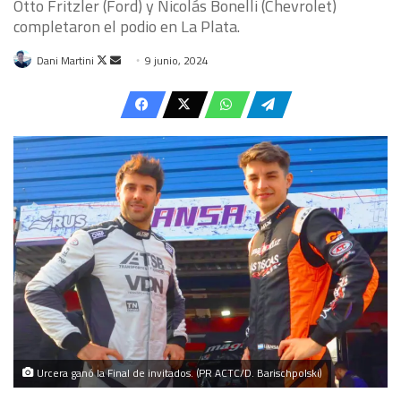
Otto Fritzler (Ford) y Nicolás Bonelli (Chevrolet)
completaron el podio en La Plata.
Follow
Send
Dani Martini
9 junio, 2024
on
an
X
email
Urcera ganó la Final de invitados. (PR ACTC/D. Barischpolski)