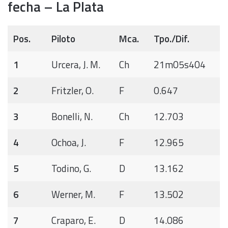
fecha – La Plata
Pos.
Piloto
Mca.
Tpo./Dif.
1
Urcera, J. M.
Ch
21m05s404
2
Fritzler, O.
F
0.647
3
Bonelli, N.
Ch
12.703
4
Ochoa, J.
F
12.965
5
Todino, G.
D
13.162
6
Werner, M.
F
13.502
7
Craparo, E.
D
14.086