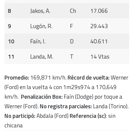
8
Jakos, A.
Ch
17.066
9
Lugón, R.
F
29.443
10
Faín, I.
D
40.611
11
Landa, M.
T
14 Vtas
Promedio:
169,871 km/h.
Récord de vuelta:
Werner
(Ford) en la vuelta 4 con 1m29s974 a 170,649
km/h.
Penalización Box:
Faín (Dodge) por toque a
Werner (Ford).
No registra parciales:
Landa (Torino).
No participó:
Abdala (Ford)
Referencia (sc)
: sin
chicana