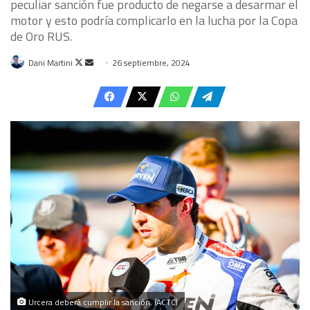
peculiar sanción fue producto de negarse a desarmar el
motor y esto podría complicarlo en la lucha por la Copa
de Oro RUS.
Follow
Send
Dani Martini
26 septiembre, 2024
on
an
X
email
Urcera deberá cumplir la sanción. (ACTC)