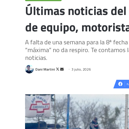
Últimas noticias del
de equipo, motorist
A falta de una semana para la 8ª fecha
“máxima” no da respiro. Te contamos l
noticias.
Follow
Send
Dani Martini
3 julio, 2026
on
an
X
email
F