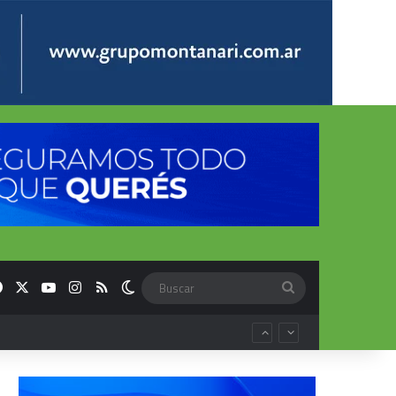
Facebook
X
YouTube
Instagram
RSS
Switch skin
Buscar