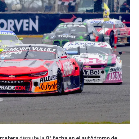
rretera
dispute la
8ª fecha en el autódromo de