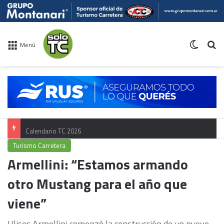
Switch 
Bu
Menú
Calendario TC 2026
Turismo Carretera
Armellini: “Estamos armando
otro Mustang para el año que
viene”
Ulises Armellini comenzó la construcción de un nuevo