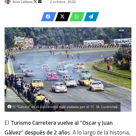
Follow
Send
Ariel Caltana
2 octubre, 2020
on
an
X
email
El "Gálvez" es el autódromo más visitado por el TC. (A. Contreras)
El
Turismo Carretera
vuelve al “Oscar y Juan
Gálvez” después de 2 año
s. A lo largo de la historia,