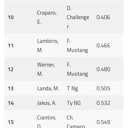
D.
Craparo,
10
Challenge
0.406
E.
r
Lambiris,
F.
11
0.466
M.
Mustang
Werner,
F.
12
0.480
M.
Mustang
13
Landa, M.
T Ng
0.505
14
Jakos, A.
Ty NG
0.532
Ciantini,
Ch.
15
0.549
D.
Camaro