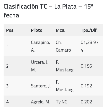
Clasificación TC – La Plata – 15ª
fecha
Pos.
Piloto
Mca.
Tpo./Dif.
Canapino,
Ch.
01;23.97
1
A.
Camaro
4
Urcera, J.
F.
2
0.156
M.
Mustang
F.
3
Santero, J.
0.192
Mustang
4
Agrelo, M.
Ty NG
0.202