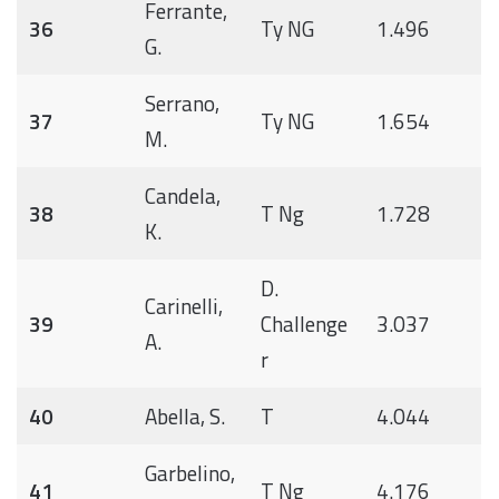
Ferrante,
36
Ty NG
1.496
G.
Serrano,
37
Ty NG
1.654
M.
Candela,
38
T Ng
1.728
K.
D.
Carinelli,
39
Challenge
3.037
A.
r
40
Abella, S.
T
4.044
Garbelino,
41
T Ng
4.176