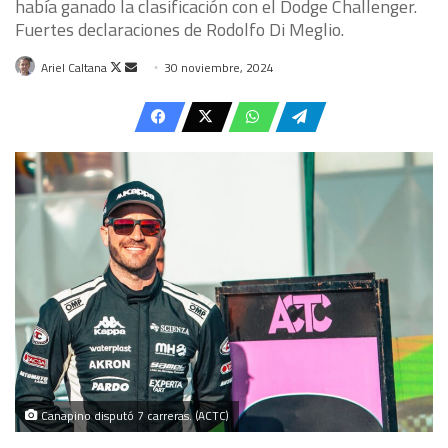
había ganado la clasificación con el Dodge Challenger.
Fuertes declaraciones de Rodolfo Di Meglio.
Follow
Send
Ariel Caltana
30 noviembre, 2024
on
an
X
email
Canapino disputó 7 carreras. (ACTC)