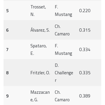
Trosset,
F.
5
0.220
N.
Mustang
Ch.
6
Álvarez, S.
0.315
Camaro
Spataro,
F.
7
0.334
E.
Mustang
D.
8
Fritzler, O.
Challenge
0.335
r
Mazzacan
Ch.
9
0.389
e, G.
Camaro