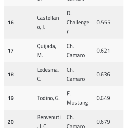
D.
Castellan
16
Challenge
0.555
o, J.
r
Quijada,
Ch.
17
0.621
M.
Camaro
Ledesma,
Ch.
18
0.636
C.
Camaro
F.
19
Todino, G.
0.649
Mustang
Benvenuti
Ch.
20
0.679
, J. C.
Camaro