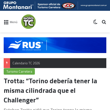
Switch 
Bu
Menú
Calendario TC 2026
Turismo Carretera
Trotta: “Torino debería tener la
misma cilindrada que el
Challenger”
Esteban Trotta pidió que Torino tenga la misma