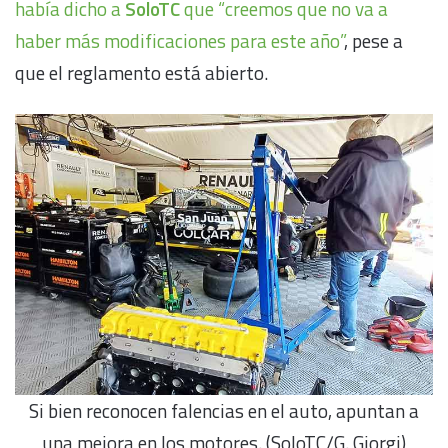
había dicho a
SoloTC
que “creemos que no va a
haber más modificaciones para este año”
, pese a
que el reglamento está abierto.
Si bien reconocen falencias en el auto, apuntan a
una mejora en los motores. (SoloTC/G. Giorgi)