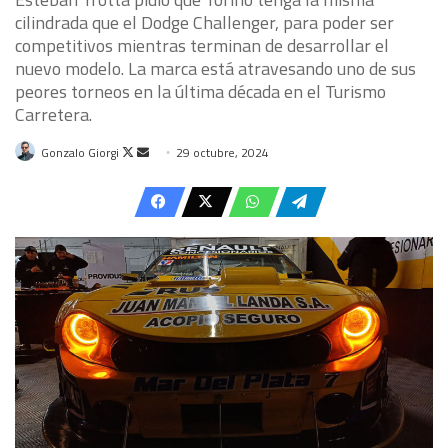
cilindrada que el Dodge Challenger, para poder ser
competitivos mientras terminan de desarrollar el
nuevo modelo. La marca está atravesando uno de sus
peores torneos en la última década en el Turismo
Carretera.
Follow
Send
Gonzalo Giorgi
29 octubre, 2024
on
an
X
email