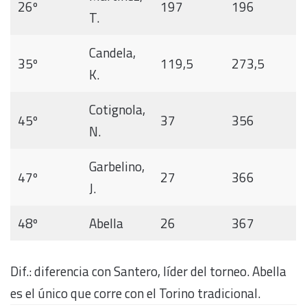
26º
197
196
T.
Candela,
35º
119,5
273,5
K.
Cotignola,
45º
37
356
N.
Garbelino,
47º
27
366
J.
48º
Abella
26
367
Dif.: diferencia con Santero, líder del torneo. Abella
es el único que corre con el Torino tradicional.