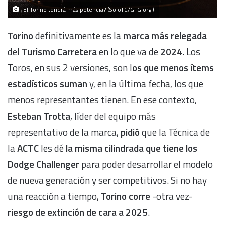
¿El Torino tendrá más potencia? (SoloTC/G. Giorgi)
Torino
definitivamente es la
marca más relegada
del
Turismo Carretera
en lo que va de
2024
. Los
Toros, en sus 2 versiones, son l
os que menos ítems
estadísticos suman
y, en la última fecha, los que
menos representantes tienen. En ese contexto,
Esteban Trotta
, líder del equipo más
representativo de la marca,
pidió
que la Técnica de
la
ACTC
les dé
la misma cilindrada que tiene los
Dodge Challenger
para poder desarrollar el modelo
de nueva generación y ser competitivos. Si no hay
una reacción a tiempo,
Torino corre
-otra vez-
riesgo de extinción de cara a 2025
.