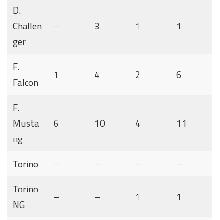
D.
Challen
–
3
1
1
ger
F.
1
4
2
6
Falcon
F.
Musta
6
10
4
11
ng
Torino
–
–
–
–
Torino
–
–
1
1
NG