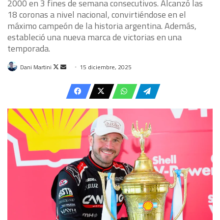
2000 en 3 fines de semana consecutivos. Alcanzó las
18 coronas a nivel nacional, convirtiéndose en el
máximo campeón de la historia argentina. Además,
estableció una nueva marca de victorias en una
temporada.
Follow
Send
Dani Martini
15 diciembre, 2025
on
an
X
email