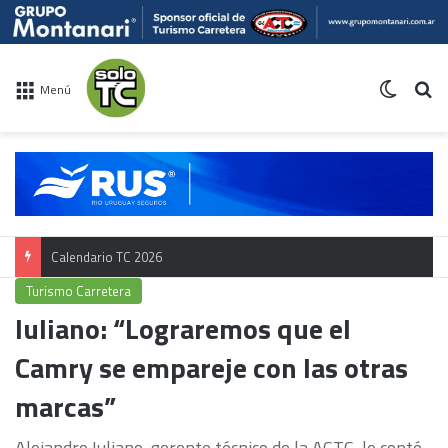
Switch 
Bu
Menú
Calendario TC 2026
Turismo Carretera
Iuliano: “Lograremos que el
Camry se empareje con las otras
marcas”
Alejandro Iuliano, gerente técnico de la ACTC, le contó