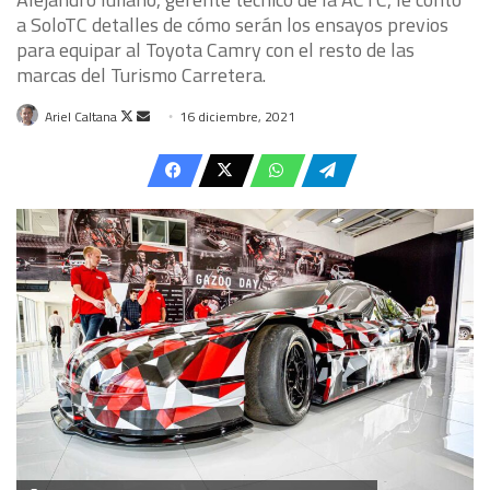
a SoloTC detalles de cómo serán los ensayos previos
para equipar al Toyota Camry con el resto de las
marcas del Turismo Carretera.
Follow
Send
Ariel Caltana
16 diciembre, 2021
on
an
X
email