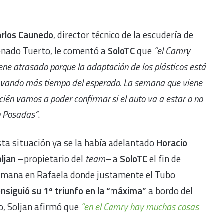
arlos Caunedo
, director técnico de la escudería de
enado Tuerto, le comentó a
SoloTC
que
“el Camry
ene atrasado porque la adaptación de los plásticos está
evando más tiempo del esperado. La semana que viene
cién vamos a poder confirmar si el auto va a estar o no
 Posadas”
.
ta situación ya se la había adelantado
Horacio
ljan
–propietario del
team
– a
SoloTC
el fin de
emana en Rafaela donde justamente el Tubo
nsiguió su 1º triunfo en la “máxima”
a bordo del
, Soljan afirmó que
“en el Camry hay muchas cosas