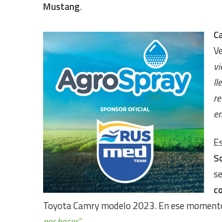
Mustang
.
C
V
vi
ll
re
en
Es
So
s
co
Toyota Camry modelo 2023. En ese momento
por hacer”
.