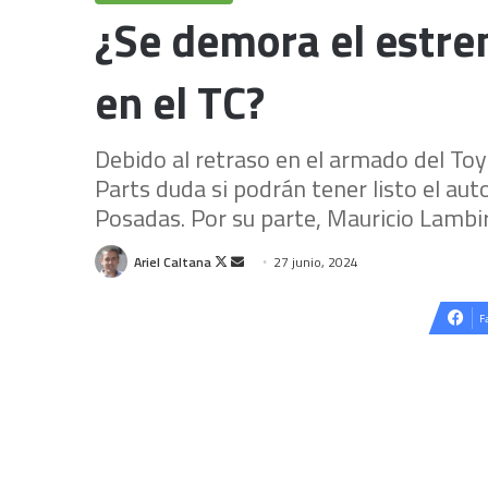
¿Se demora el estre
en el TC?
Debido al retraso en el armado del To
Parts duda si podrán tener listo el aut
Posadas. Por su parte, Mauricio Lambir
Follow
Send
Ariel Caltana
27 junio, 2024
on
an
X
email
F