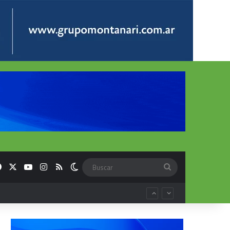
Facebook
X
YouTube
Instagram
RSS
Switch skin
Buscar