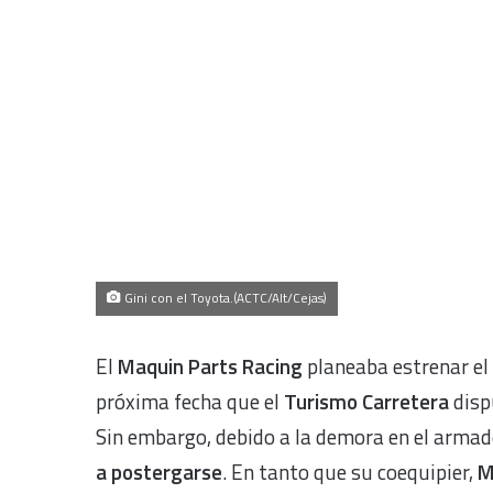
Gini con el Toyota.(ACTC/Alt/Cejas)
El
Maquin Parts Racing
planeaba estrenar el
próxima fecha que el
Turismo Carretera
disp
Sin embargo, debido a la demora en el armado
a postergarse
. En tanto que su coequipier,
M