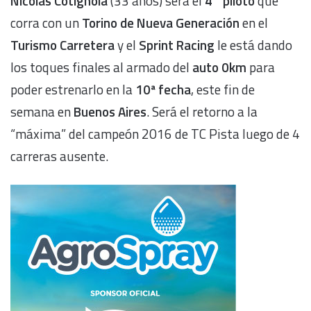
Nicolás Cotignola
(33 años) será el
4° piloto
que
corra con un
Torino de Nueva Generación
en el
Turismo Carretera
y el
Sprint Racing
le está dando
los toques finales al armado del
auto 0km
para
poder estrenarlo en la
10ª fecha
, este fin de
semana en
Buenos Aires
. Será el retorno a la
“máxima” del campeón 2016 de TC Pista luego de 4
carreras ausente.