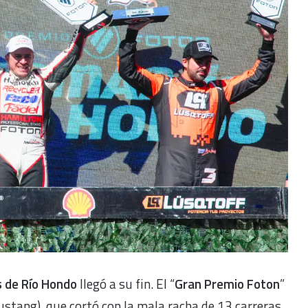
s de Río Hondo
llegó a su fin. El “
Gran Premio Foton
”
stang), que cortó con la mala racha de 13 carreras