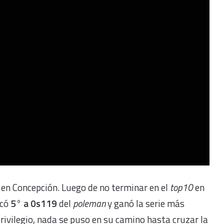
 en Concepción. Luego de no terminar en el
top10
en
icó
5° a 0s119
del
poleman
y ganó la serie más
 privilegio, nada se puso en su camino hasta cruzar la