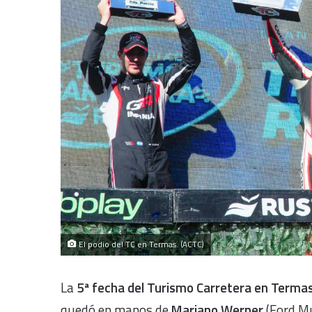
El podio del TC en Termas. (ACTC)
La
5ª fecha del Turismo Carretera en Terma
quedó en manos de
Mariano Werner
(Ford Mu