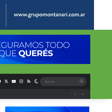
Facebook
X
YouTube
Instagram
RSS
Switch skin
Buscar