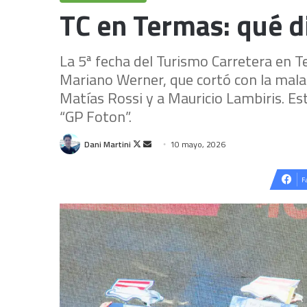
TC en Termas: qué di
La 5ª fecha del Turismo Carretera en 
Mariano Werner, que cortó con la mala 
Matías Rossi y a Mauricio Lambiris. Est
“GP Foton”.
Follow
Send
Dani Martini
10 mayo, 2026
on
an
X
email
F