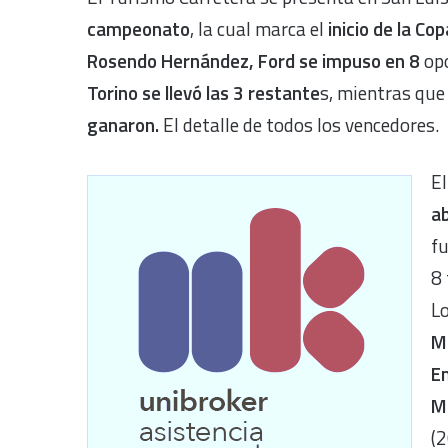
campeonato
, la cual marca el
inicio de la Co
Rosendo Hernández, Ford se impuso en 8
op
Torino se llevó las 3 restante
s, mientras que
ganaron.
El detalle de todos los vencedores.
El
ab
f
8 
Lo
M
E
M
(2