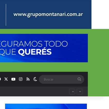
Facebook
X
YouTube
Instagram
RSS
Switch skin
Buscar