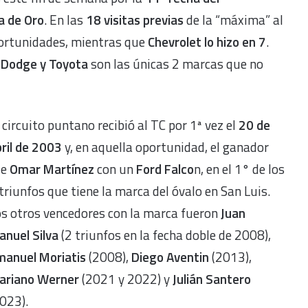
pa de Oro
. En las
18 visitas previas
de la “máxima” al
ortunidades, mientras que
Chevrolet lo hizo en 7
.
Dodge y Toyota
son las únicas 2 marcas que no
 circuito puntano recibió al TC por 1ª vez el
20 de
ril de 2003
y, en aquella oportunidad, el ganador
ue
Omar Martínez
con un
Ford Falco
n, en el 1° de los
triunfos que tiene la marca del óvalo en San Luis.
s otros vencedores con la marca fueron
Juan
anuel Silva
(2 triunfos en la fecha doble de 2008),
manuel Moriatis
(2008),
Diego Aventin
(2013),
ariano Werner
(2021 y 2022) y
Julián Santero
023).