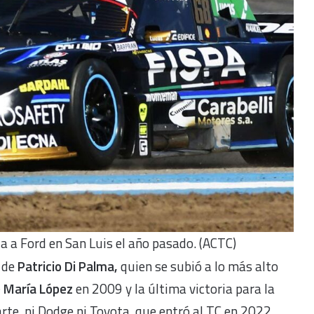
ria a Ford en San Luis el año pasado. (ACTC)
o de
Patricio Di Palma,
quien se subió a lo más alto
é María López
en 2009 y la última victoria para la
rte, ni Dodge ni Toyota, que entró al TC en 2022,