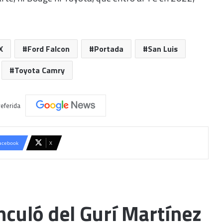
X
Ford Falcon
Portada
San Luis
Toyota Camry
eferida
acebook
X