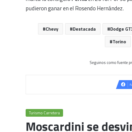
pudieron ganar en el Rosendo Hernández.
Chevy
Destacada
Dodge GT
Torino
Seguinos como fuente pr
F