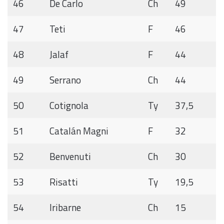
46
De Carlo
Ch
49
47
Teti
F
46
48
Jalaf
F
44
49
Serrano
Ch
44
50
Cotignola
Ty
37,5
51
Catalán Magni
F
32
52
Benvenuti
Ch
30
53
Risatti
Ty
19,5
54
Iribarne
Ch
15