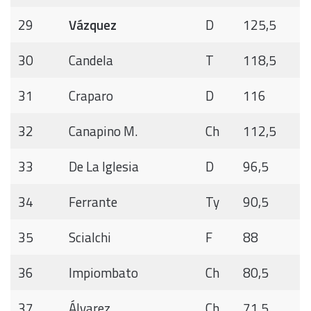
29
Vázquez
D
125,5
30
Candela
T
118,5
31
Craparo
D
116
32
Canapino M.
Ch
112,5
33
De La Iglesia
D
96,5
34
Ferrante
Ty
90,5
35
Scialchi
F
88
36
Impiombato
Ch
80,5
37
Álvarez
Ch
71,5