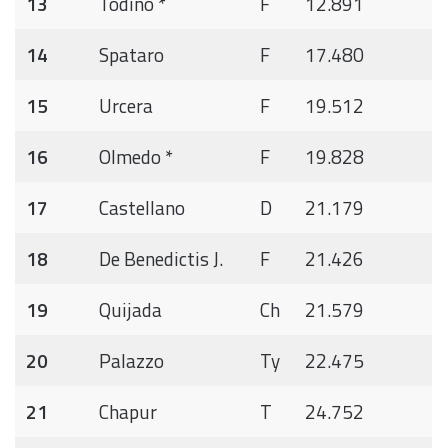
13
Todino *
F
12.891
14
Spataro
F
17.480
15
Urcera
F
19.512
16
Olmedo *
F
19.828
17
Castellano
D
21.179
18
De Benedictis J.
F
21.426
19
Quijada
Ch
21.579
20
Palazzo
Ty
22.475
21
Chapur
T
24.752