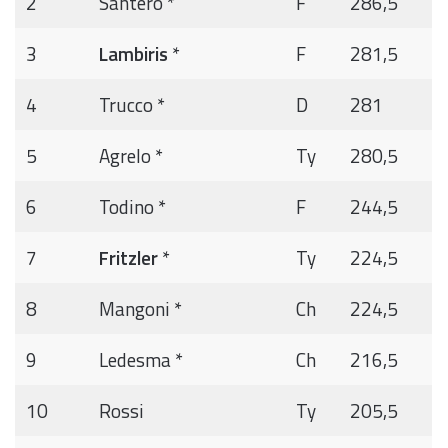
2
Santero *
F
286,5
3
Lambiris
*
F
281,5
4
Trucco *
D
281
5
Agrelo *
Ty
280,5
6
Todino *
F
244,5
7
Fritzler
*
Ty
224,5
8
Mangoni *
Ch
224,5
9
Ledesma *
Ch
216,5
10
Rossi
Ty
205,5