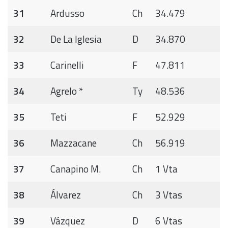
31
Ardusso
Ch
34.479
32
De La Iglesia
D
34.870
33
Carinelli
F
47.811
34
Agrelo *
Ty
48.536
35
Teti
F
52.929
36
Mazzacane
Ch
56.919
37
Canapino M.
Ch
1 Vta
38
Álvarez
Ch
3 Vtas
39
Vázquez
D
6 Vtas