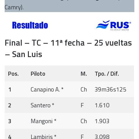
Camry).
Final – TC – 11ª fecha – 25 vueltas
– San Luis
Pos.
Piloto
M.
Tpo. / Dif.
1
Canapino A. *
Ch
39m36s125
2
Santero *
F
1.610
3
Mangoni *
Ch
1.903
4
Lambiris *
F
3.098