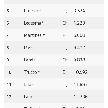
5
Fritzler *
Ty
3.524
6
Ledesma *
Ch
4.223
7
Martínez A.
F
5.600
8
Rossi
Ty
8.472
9
Landa
Ch
9.838
10
Trucco *
D
10.592
11
Jakos
Ty
11.687
12
Faín
T
12.236