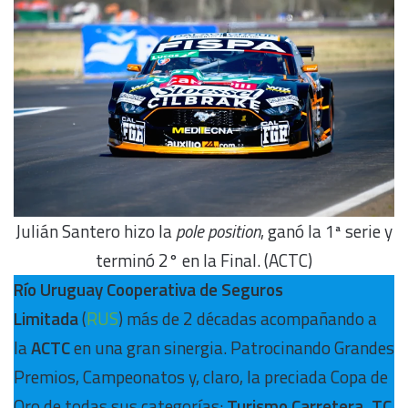
Julián Santero hizo la
pole position
, ganó la 1ª serie y
terminó 2° en la Final. (ACTC)
Río Uruguay Cooperativa de Seguros
Limitada
(
RUS
) más de 2 décadas acompañando a
la
ACTC
en una gran sinergia. Patrocinando Grandes
Premios, Campeonatos y, claro, la preciada Copa de
Oro de todas sus categorías:
Turismo Carretera, TC