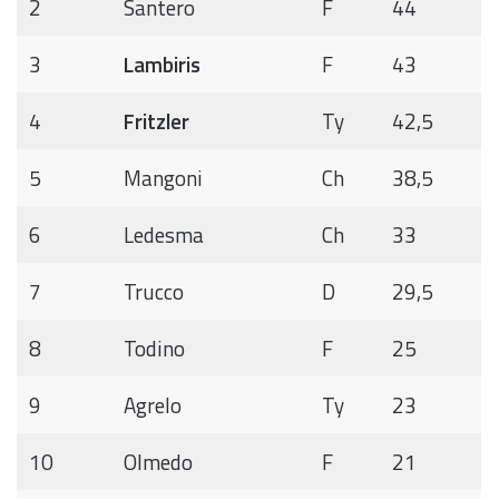
2
Santero
F
44
3
Lambiris
F
43
4
Fritzler
Ty
42,5
5
Mangoni
Ch
38,5
6
Ledesma
Ch
33
7
Trucco
D
29,5
8
Todino
F
25
9
Agrelo
Ty
23
10
Olmedo
F
21