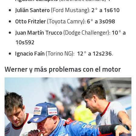
Julián Santero
(Ford Mustang):
2° a
1s610
Otto Fritzler
(Toyota Camry):
6° a 3s098
Juan Martín Trucco
(Dodge Challenger):
10° a
10s592
Ignacio Faín
(Torino NG):
12° a 12s236
.
Werner y más problemas con el motor