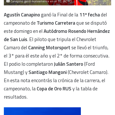
Canapino ganó nuevamente en el TC. (ACTC)
Agustín Canapino
ganó la Final de la
11ª fecha
del
campeonato de
Turismo Carretera
que se disputó
este domingo en el
Autódromo Rosendo Hernández
de San Luis
. El piloto que tripula el Chevrolet
Camaro del
Canning Motorsport
se llevó el triunfo,
el 3° para él este año y el 2° de forma consecutiva.
El podio lo completaron
Julián Santero
(Ford
Mustang) y
Santiago Mangoni
(Chevrolet Camaro).
En esta nota encontrás la crónica de la carrera, el
campeonato, la
Copa de Oro RUS
y la tabla de
resultados.