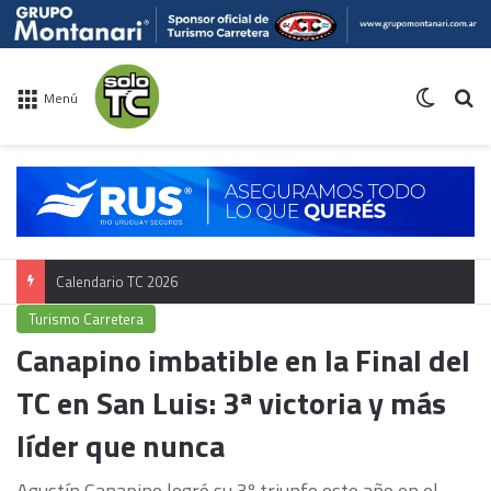
Switch 
Bu
Menú
Calendario TC 2026
Turismo Carretera
Canapino imbatible en la Final del
TC en San Luis: 3ª victoria y más
líder que nunca
Agustín Canapino logró su 3º triunfo este año en el