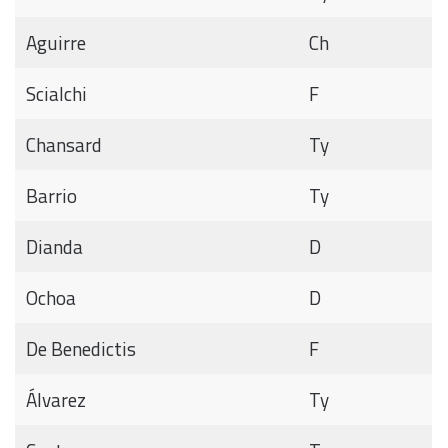
Aguirre
Ch
Scialchi
F
Chansard
Ty
Barrio
Ty
Dianda
D
Ochoa
D
De Benedictis
F
Álvarez
Ty