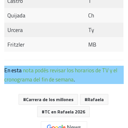
Castro
T
Quijada
Ch
Urcera
Ty
Fritzler
MB
En esta
nota podés revisar los horarios de TV y el
cronograma del fin de semana
.
Carrera de los millones
Rafaela
TC en Rafaela 2026