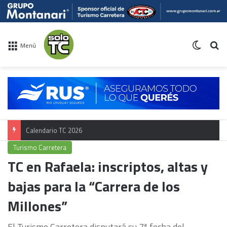
Switch 
Bu
Menú
Calendario TC 2026
Turismo Carretera
TC en Rafaela: inscriptos, altas y
bajas para la “Carrera de los
Millones”
El Turismo Carretera disputará su 7ª fecha del