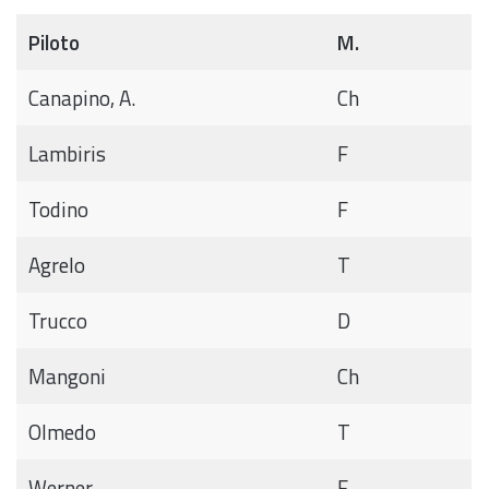
Piloto
M.
Canapino, A.
Ch
Lambiris
F
Todino
F
Agrelo
T
Trucco
D
Mangoni
Ch
Olmedo
T
Werner
F