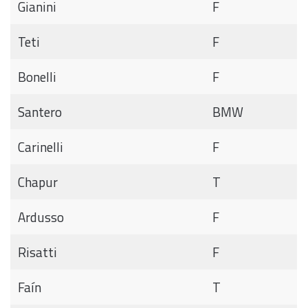
Gianini
F
Teti
F
Bonelli
F
Santero
BMW
Carinelli
F
Chapur
T
Ardusso
F
Risatti
F
Faín
T