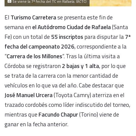
Se viene la 7ª fecha del TC en Rafaela. (ACTC)
El
Turismo Carretera
se presenta este fin de
semana en
el Autódromo Ciudad de Rafaela
(Santa
Fe) con un total de
55 inscriptos
para disputar la
7ª
fecha del campeonato 2026
, correspondiente a la
“
Carrera de los Millones
“. Tras la última visita a
Córdoba se registraron
2 bajas y 1 alta
, por lo que
se trata de la carrera con la menor cantidad de
vehículos en lo que va del año. Cabe destacar que
José Manuel Urcera
(Toyota Camry) aterriza en el
trazado cordobés como líder indiscutido del torneo,
mientras que
Facundo Chapur
(Torino) viene de
ganar en la fecha anterior.