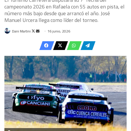
campeonato 2026 en Rafaela con 55 autos en pista, el
número más bajo desde que arrancó el año. José
Manuel Urcera llega como líder del torneo.
Follow
Send
Dani Martini
16 junio, 2026
on
an
X
email