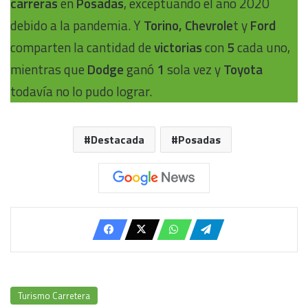
carreras
en
Posadas
, exceptuando el año 2020
debido a la pandemia. Y
Torino, Chevrole
t y
Ford
comparten la cantidad de
victorias
con
5
cada uno,
mientras que
Dodge
ganó
1
sola vez y
Toyota
todavía no lo pudo lograr.
Destacada
Posadas