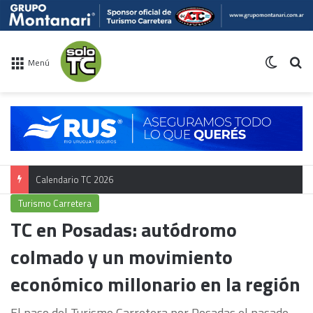
Switch 
Bu
Menú
Calendario TC 2026
Turismo Carretera
TC en Posadas: autódromo
colmado y un movimiento
económico millonario en la región
El paso del Turismo Carretera por Posadas el pasado