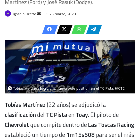
Martínez (Ford) y José Rasuk (Dodge).
Send
Ignacio Bretto
25 marzo, 2023
an
email
Tobías Martínez logró una nueva pole position en el TC Pista. (ACTC)
Tobías Martínez
(22 años) se adjudicó la
clasificación
del
TC Pista
en
Toay
. El piloto de
Chevrolet
que compite dentro de
Las Toscas Racing
estableció un tiempo de
1m15s508
para ser el más