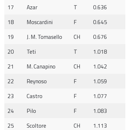
17
Azar
T
0.636
18
Moscardini
F
0.645
19
J. M. Tomasello
CH
0.676
20
Teti
T
1.018
21
M. Canapino
CH
1.042
22
Reynoso
F
1.059
23
Castro
F
1.077
24
Pilo
F
1.083
25
Scoltore
CH
1.113