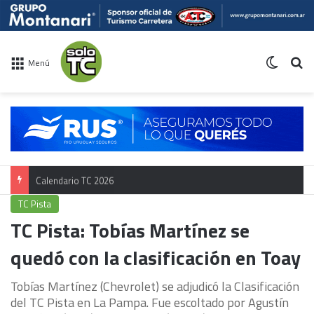
Switch 
Bu
Menú
Calendario TC 2026
TC Pista
TC Pista: Tobías Martínez se
quedó con la clasificación en Toay
Tobías Martínez (Chevrolet) se adjudicó la Clasificación
del TC Pista en La Pampa. Fue escoltado por Agustín