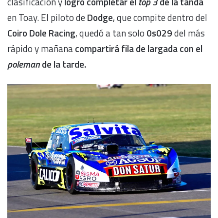
clasificación y
logró completar el
top 3
de la tanda
en Toay. El piloto de
Dodge
, que compite dentro del
Coiro Dole Racing
, quedó a tan solo
0s029
del más
rápido y mañana
compartirá fila de largada con el
poleman
de la tarde.