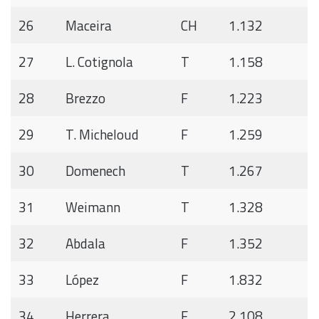
26
Maceira
CH
1.132
27
L. Cotignola
T
1.158
28
Brezzo
F
1.223
29
T. Micheloud
F
1.259
30
Domenech
T
1.267
31
Weimann
T
1.328
32
Abdala
F
1.352
33
López
F
1.832
34
Herrera
F
2.108