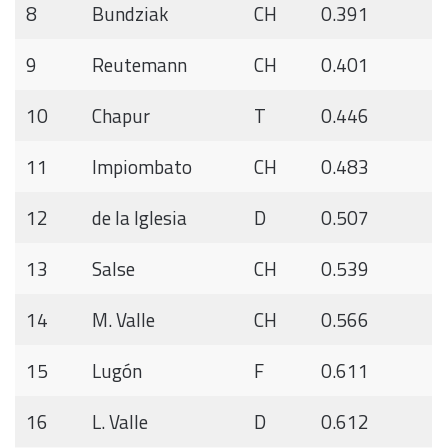
8
Bundziak
CH
0.391
9
Reutemann
CH
0.401
10
Chapur
T
0.446
11
Impiombato
CH
0.483
12
de la Iglesia
D
0.507
13
Salse
CH
0.539
14
M. Valle
CH
0.566
15
Lugón
F
0.611
16
L. Valle
D
0.612