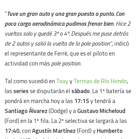
“
Tuve un gran auto y una gran puesta a punto. Con
poca carga aerodinámica pudimos frenar bien
. Hice 2
vueltas solo y quedé 3º o 4º. Después me puse detrás
de 2 autos y salió la vuelta de la pole position”
, indicó
el representante de Ferré, que es el piloto en
actividad con más
pole position
.
Tal como sucedió en
Toay
y
Termas de Río Hondo
,
las
series
se disputarán el
sábado
. La 1ª batería se
pondrá en marcha hoy a las
17:15
y tendrá a
Santiago Álvarez
(Dodge) y a
Gustavo Micheloud
(Ford) en la 1ª fila. La 2ª selectiva se largará a las
17:40
, con
Agustín Martínez
(Ford) y
Humberto