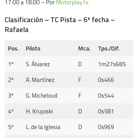
17:00 a 18:00 – Por
Motorplay.tv
Clasificación – TC Pista – 6ª fecha –
Rafaela
Pos.
Piloto
Mca.
Tpo./Dif.
1º
S. Álvarez
D
1m27s685
2º
A. Martínez
F
0s466
3º
G. Micheloud
F
0s544
4º
H. Krujoski
D
0s581
5º
L. de la Iglesia
D
0s969