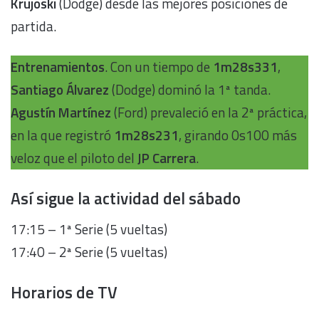
Krujoski
(Dodge) desde las mejores posiciones de
partida.
Entrenamientos
. Con un tiempo de
1m28s331
,
Santiago Álvarez
(Dodge) dominó la 1ª tanda.
Agustín Martínez
(Ford) prevaleció en la 2ª práctica,
en la que registró
1m28s231
, girando 0s100 más
veloz que el piloto del
JP Carrera
.
Así sigue la actividad del sábado
17:15 – 1ª Serie (5 vueltas)
17:40 – 2ª Serie (5 vueltas)
Horarios de TV