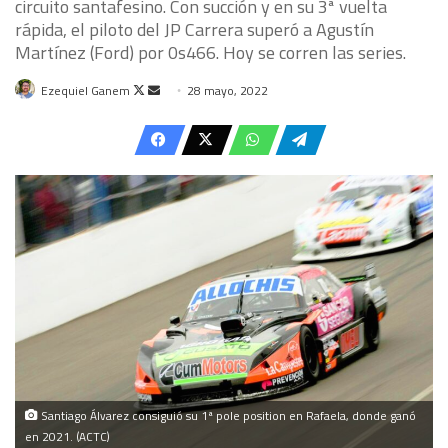
circuito santafesino. Con succión y en su 3ª vuelta
rápida, el piloto del JP Carrera superó a Agustín
Martínez (Ford) por 0s466. Hoy se corren las series.
Follow
Send
Ezequiel Ganem
28 mayo, 2022
on
an
X
email
Santiago Álvarez consiguió su 1ª pole position en Rafaela, donde ganó
en 2021. (ACTC)