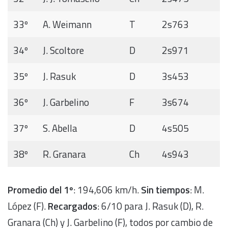
33º
A. Weimann
T
2s763
34º
J. Scoltore
D
2s971
35º
J. Rasuk
D
3s453
36º
J. Garbelino
F
3s674
37º
S. Abella
D
4s505
38º
R. Granara
Ch
4s943
Promedio del 1º
: 194,606 km/h.
Sin tiempos
: M.
López (F).
Recargados
: 6/10 para J. Rasuk (D), R.
Granara (Ch) y J. Garbelino (F), todos por cambio de