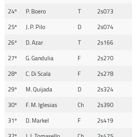
24º
P. Boero
T
2s073
25º
J. P. Pilo
D
2s074
26º
D. Azar
T
2s166
27º
G. Gandulia
F
2s270
28º
C. Di Scala
F
2s278
29º
M. Quijada
D
2s324
30º
F. M. Iglesias
Ch
2s390
31º
D. Markel
F
2s419
32º
J. J. Tomasello
Ch
2s475