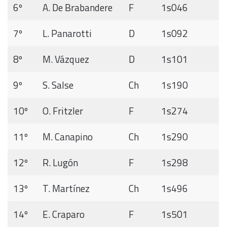
6º
A. De Brabandere
F
1s046
7º
L. Panarotti
D
1s092
8º
M. Vázquez
D
1s101
9º
S. Salse
Ch
1s190
10º
O. Fritzler
F
1s274
11º
M. Canapino
Ch
1s290
12º
R. Lugón
F
1s298
13º
T. Martínez
Ch
1s496
14º
E. Craparo
F
1s501