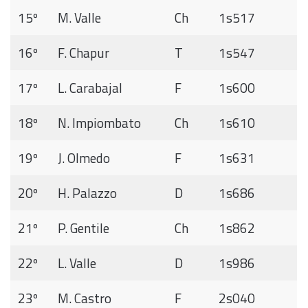
15º
M. Valle
Ch
1s517
16º
F. Chapur
T
1s547
17º
L. Carabajal
F
1s600
18º
N. Impiombato
Ch
1s610
19º
J. Olmedo
F
1s631
20º
H. Palazzo
D
1s686
21º
P. Gentile
Ch
1s862
22º
L. Valle
D
1s986
23º
M. Castro
F
2s040