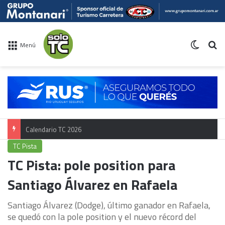
Switch 
Bu
Menú
Calendario TC 2026
TC Pista
TC Pista: pole position para
Santiago Álvarez en Rafaela
Santiago Álvarez (Dodge), último ganador en Rafaela,
se quedó con la pole position y el nuevo récord del