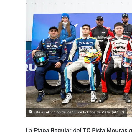
Este es el "grupo de los 12" de la Copa de Plata. (ACTC)
La
Etapa Regular
del
TC Pista Mouras
q