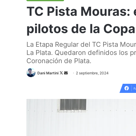
TC Pista Mouras: 
pilotos de la Cop
La Etapa Regular del TC Pista Mour
La Plata. Quedaron definidos los p
Coronación de Plata.
Follow
Send
Dani Martini
2 septiembre, 2024
on
an
X
email
F