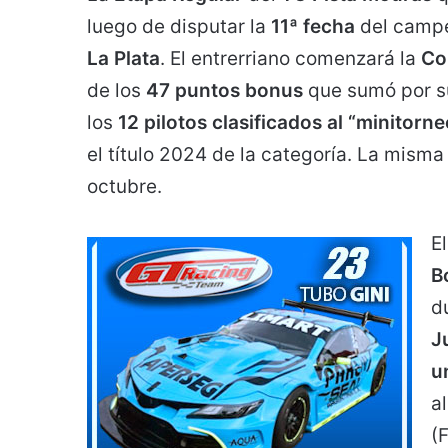
luego de disputar la
11ª fecha
del campe
La Plata
. El entrerriano comenzará la
Co
de los
47 puntos bonus
que sumó por 
los
12 pilotos clasificados al “minitorne
el título 2024 de la categoría. La misma 
octubre.
E
B
d
J
u
a
(