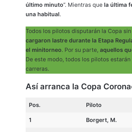
último minuto
”. Mientras que
la última 
una habitual
.
Todos los pilotos disputarán la Copa sin
cargaron lastre durante la Etapa Regu
el minitorneo
. Por su parte,
aquellos qu
De este modo, todos los pilotos estarán
carreras.
Así arranca la Copa Corona
Pos.
Piloto
1
Borgert, M.