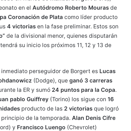
onato en el
Autódromo Roberto Mouras
de
pa Coronación de Plata
como líder producto
sus
4 victorias
en la fase preliminar. Estos son
o”
de la divisional menor, quienes disputarán
tendrá su inicio los próximos 11, 12 y 13 de
l inmediato perseguidor de Borgert es
Lucas
ohdanowicz
(Dodge), que
ganó 3 carreras
urante la ER y sumó
24 puntos para la Copa
.
uan pablo Guiffrey
(Torino) los sigue con
16
nidades
producto de las
2 victorias
que logró
l principio de la temporada.
Alan Denis Cifre
Ford) y
Francisco Luengo
(Chevrolet)