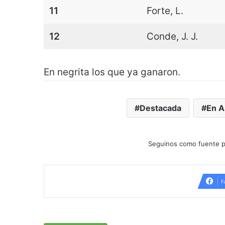
11
Forte, L.
12
Conde, J. J.
En negrita los que ya ganaron.
Destacada
En A
Seguinos como fuente p
F