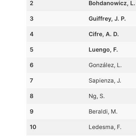
2
Bohdanowicz, L.
3
Guiffrey, J. P.
4
Cifre, A. D.
5
Luengo, F.
6
González, L.
7
Sapienza, J.
8
Ng, S.
9
Beraldi, M.
10
Ledesma, F.