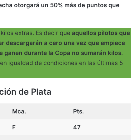
fecha otorgará un 50% más de puntos que
 kilos extras. Es decir que
aquellos pilotos que
lar descargarán a cero una vez que empiece
e ganen durante la Copa no sumarán kilos
.
 en igualdad de condiciones en las últimas 5
ción de Plata
Mca.
Pts.
F
47