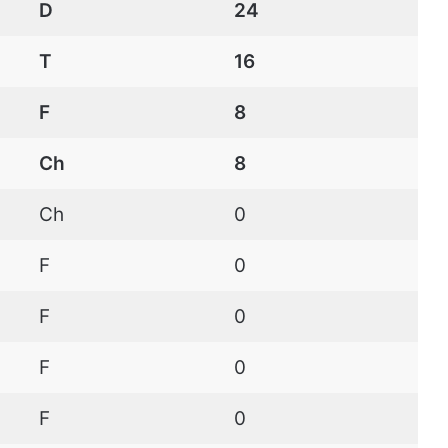
D
24
T
16
F
8
Ch
8
Ch
0
F
0
F
0
F
0
F
0