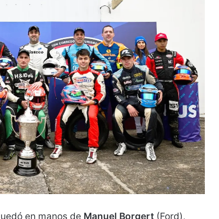
uedó en manos de
Manuel Borgert
(Ford),