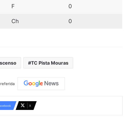
F
0
Ch
0
scenso
TC Pista Mouras
referida
acebook
X