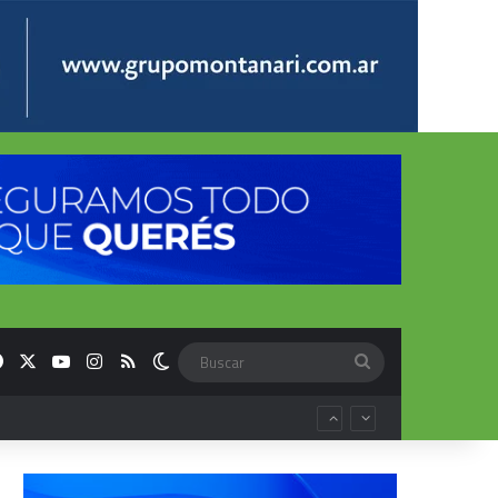
Facebook
X
YouTube
Instagram
RSS
Switch skin
Buscar