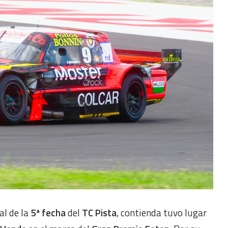
al de la
5ª fecha
del
TC Pista
, contienda tuvo lugar