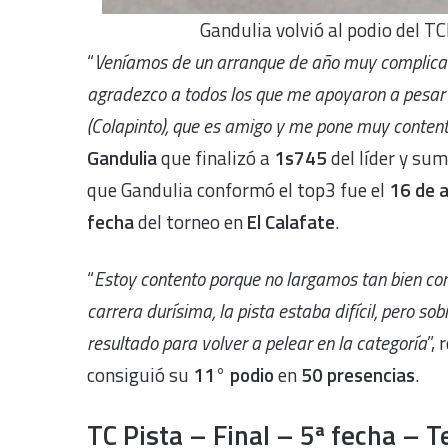
Gandulia volvió al podio del T
“
Veníamos de un arranque de año muy complicado 
agradezco a todos los que me apoyaron a pesar 
(Colapinto), que es amigo y me pone muy content
Gandulia
que finalizó a
1s745
del líder y su
que Gandulia conformó el top3 fue el
16 de a
fecha
del torneo en
El Calafate
.
“
Estoy contento porque no largamos tan bien co
carrera durísima, la pista estaba difícil, pero s
resultado para volver a pelear en la categoría
”,
consiguió su
11° podio
en
50 presencias
.
TC Pista – Final – 5ª fecha – 