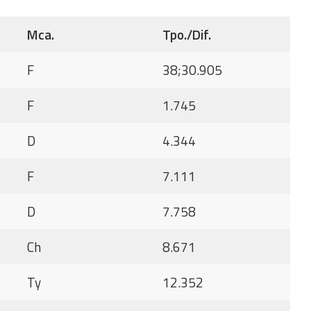
Mca.
Tpo./Dif.
F
38;30.905
F
1.745
D
4.344
F
7.111
D
7.758
Ch
8.671
Ty
12.352