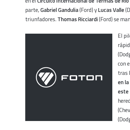
en el
Circuito Internacional de Termas de Rí
parte,
Gabriel Gandulia
(Ford) y
Lucas Valle
(D
triunfadores.
Thomas Ricciardi
(Ford) se man
El pi
rápi
(Dodg
con e
tras 
en la
este
hered
(Chev
(Dodg