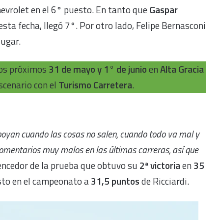
evrolet en el 6° puesto. En tanto que
Gaspar
sta fecha, llegó 7°. Por otro lado, Felipe Bernasconi
lugar.
los próximos
31 de mayo y 1° de junio
en
Alta Gracia
scenario con el
Turismo Carretera
.
apoyan cuando las cosas no salen, cuando todo va mal y
mentarios muy malos en las últimas carreras, así que
 vencedor de la prueba que obtuvo su
2ª victoria
en
35
sto en el campeonato a
31,5 puntos
de Ricciardi.