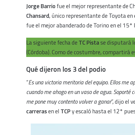
Jorge Barrio
fue el mejor representante de Ch
Chansard
, único representante de Toyota en e
fue el mejor abanderado de Torino en el 15° 
La siguiente fecha de
TC Pista
se disputará 
(Córdoba). Como de costumbre, compartirá e
Qué dijeron los 3 del podio
“
Es una victoria meritoria del equipo. Ellos me 
cuando me ahogo en un vaso de agua. Soporté co
me pone muy contento volver a ganar
”, dijo el
carreras
en el
TCP
y escaló hasta el 12° pue