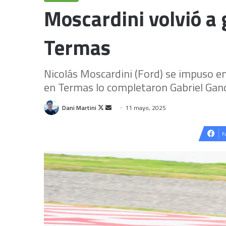
Moscardini volvió a 
Termas
Nicolás Moscardini (Ford) se impuso en l
en Termas lo completaron Gabriel Gandu
Follow
Send
Dani Martini
11 mayo, 2025
on
an
X
email
F