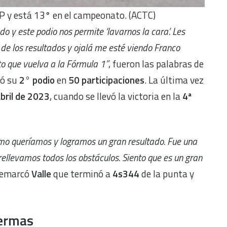
CP y está 13° en el campeonato. (ACTC)
y este podio nos permite ‘lavarnos la cara’. Les
de los resultados y ojalá me esté viendo Franco
o que vuelva a la Fórmula 1”
, fueron las palabras de
mó su
2° podio
en
50 participaciones
. La última vez
bril de 2023
, cuando se llevó la victoria en la
4ª
mo queríamos y logramos un gran resultado. Fue una
obrellevamos todos los obstáculos. Siento que es un gran
 remarcó
Valle
que terminó a
4s344
de la punta y
Termas