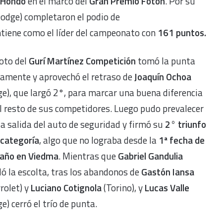
o Hondo
en el marco del
Gran Premio Foton
. Por su
odge) completaron el podio de
tiene como el líder del campeonato con
161 puntos.
loto del
Gurí Martínez Competición
tomó la punta
damente y aprovechó el retraso de
Joaquín Ochoa
e), que largó 2°, para marcar una buena diferencia
l resto de sus competidores. Luego pudo prevalecer
la salida del auto de seguridad y firmó su
2° triunfo
 categoría
, algo que no lograba desde la
1ª fecha de
 año en Viedma
. Mientras que
Gabriel Gandulia
ó la escolta, tras los abandonos de
Gastón Iansa
rolet) y
Luciano Cotignola
(Torino), y
Lucas Valle
e) cerró el trío de punta.