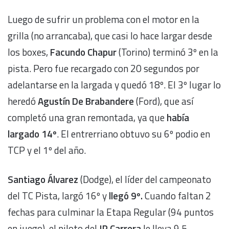
Luego de sufrir un problema con el motor en la
grilla (no arrancaba), que casi lo hace largar desde
los boxes,
Facundo Chapur
(Torino) terminó 3º en la
pista. Pero fue recargado con 20 segundos por
adelantarse en la largada y quedó 18º. El 3º lugar lo
heredó
Agustín De Brabandere
(Ford), que así
completó una gran remontada, ya que
había
largado 14º
. El entrerriano obtuvo su 6º podio en
TCP y el 1º del año.
Santiago Álvarez
(Dodge), el líder del campeonato
del TC Pista, largó 16º y
llegó 9º.
Cuando faltan 2
fechas para culminar la Etapa Regular (94 puntos
en juego), el piloto del
JP Carrera
le lleva 9,5