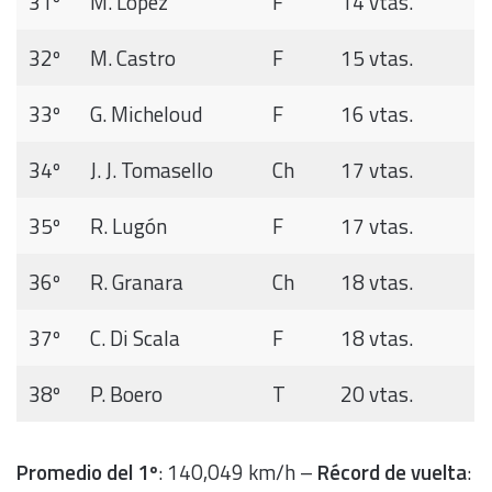
31º
M. López
F
14 vtas.
32º
M. Castro
F
15 vtas.
33º
G. Micheloud
F
16 vtas.
34º
J. J. Tomasello
Ch
17 vtas.
35º
R. Lugón
F
17 vtas.
36º
R. Granara
Ch
18 vtas.
37º
C. Di Scala
F
18 vtas.
38º
P. Boero
T
20 vtas.
Promedio del 1º
: 140,049 km/h –
Récord de vuelta
: