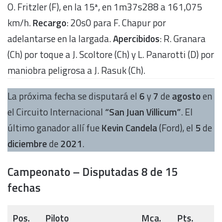
O. Fritzler (F), en la 15ª, en 1m37s288 a 161,075
km/h.
Recargo
: 20s0 para F. Chapur por
adelantarse en la largada.
Apercibidos
: R. Granara
(Ch) por toque a J. Scoltore (Ch) y L. Panarotti (D) por
maniobra peligrosa a J. Rasuk (Ch).
La próxima fecha se disputará el
6
y
7
de
agosto
en
el
Circuito Internacional
“San Juan Villicum”
. El
último ganador allí fue
Kevin Candela
(Ford), el
5
de
diciembre
de
2021
.
Campeonato – Disputadas 8 de 15
fechas
Pos.
Piloto
Mca.
Pts.