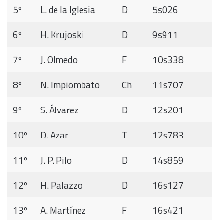
5º
L. de la Iglesia
D
5s026
6º
H. Krujoski
D
9s911
7º
J. Olmedo
F
10s338
8º
N. Impiombato
Ch
11s707
9º
S. Álvarez
D
12s201
10º
D. Azar
T
12s783
11º
J. P. Pilo
D
14s859
12º
H. Palazzo
D
16s127
13º
A. Martínez
F
16s421