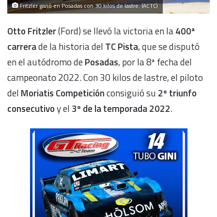
Fritzler ganó en Posadas con 30 kilos de lastre. (ACTC)
Otto Fritzler
(Ford) se llevó la victoria en la
400ª
carrera
de la historia del
TC Pista
, que se disputó
en el autódromo de
Posadas
, por la 8ª fecha del
campeonato 2022. Con 30 kilos de lastre, el piloto
del
Moriatis Competición
consiguió su
2º triunfo
consecutivo
y el
3º de la temporada 2022
.