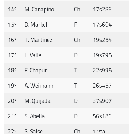
14º
M. Canapino
Ch
17s286
15º
D. Markel
F
17s604
16º
T. Martínez
Ch
19s254
17º
L. Valle
D
19s795
18º
F. Chapur
T
22s995
19º
A. Weimann
T
26s457
20º
M. Quijada
D
37s907
21º
S. Abella
D
56s186
22º
S. Salse
Ch
1 vta.