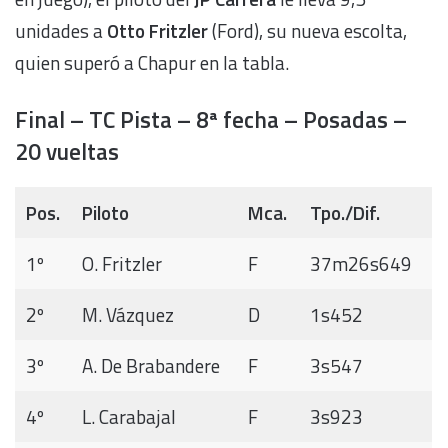
unidades a
Otto Fritzler
(Ford), su nueva escolta,
quien superó a Chapur en la tabla.
Final – TC Pista – 8ª fecha – Posadas –
20 vueltas
Pos.
Piloto
Mca.
Tpo./Dif.
1º
O. Fritzler
F
37m26s649
2º
M. Vázquez
D
1s452
3º
A. De Brabandere
F
3s547
4º
L. Carabajal
F
3s923