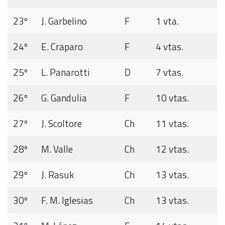
23º
J. Garbelino
F
1 vta.
24º
E. Craparo
F
4 vtas.
25º
L. Panarotti
D
7 vtas.
26º
G. Gandulia
F
10 vtas.
27º
J. Scoltore
Ch
11 vtas.
28º
M. Valle
Ch
12 vtas.
29º
J. Rasuk
Ch
13 vtas.
30º
F. M. Iglesias
Ch
13 vtas.