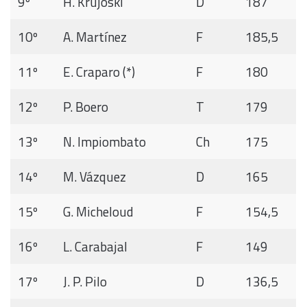
9º
H. Krujoski
D
187
10º
A. Martínez
F
185,5
11º
E. Craparo (*)
F
180
12º
P. Boero
T
179
13º
N. Impiombato
Ch
175
14º
M. Vázquez
D
165
15º
G. Micheloud
F
154,5
16º
L. Carabajal
F
149
17º
J. P. Pilo
D
136,5