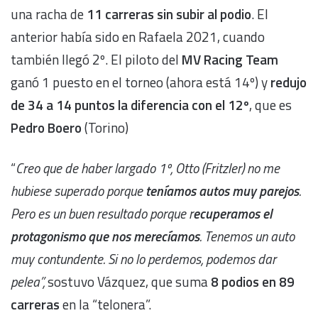
una racha de
11 carreras sin subir al podio
. El
anterior había sido en Rafaela 2021, cuando
también llegó 2º. El piloto del
MV Racing Team
ganó 1 puesto en el torneo (ahora está 14º) y
redujo
de 34 a 14 puntos la diferencia con el 12º
, que es
Pedro Boero
(Torino)
“
Creo que de haber largado 1º, Otto (Fritzler) no me
hubiese superado porque
teníamos autos muy parejos
.
Pero es un buen resultado porque r
ecuperamos el
protagonismo que nos merecíamos
. Tenemos un auto
muy contundente. Si no lo perdemos, podemos dar
pelea”,
sostuvo Vázquez, que suma
8 podios en 89
carreras
en la “telonera”.