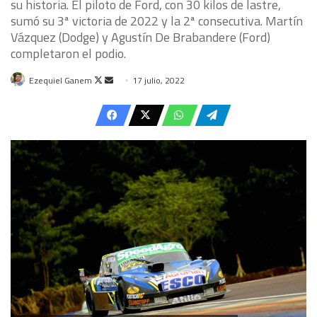
su historia. El piloto de Ford, con 30 kilos de lastre,
sumó su 3ª victoria de 2022 y la 2ª consecutiva. Martín
Vázquez (Dodge) y Agustín De Brabandere (Ford)
completaron el podio.
Follow
Send
Ezequiel Ganem
17 julio, 2022
on
an
X
email