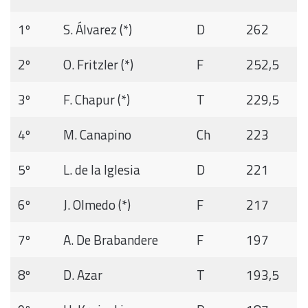
1º
S. Álvarez (*)
D
262
2º
O. Fritzler (*)
F
252,5
3º
F. Chapur (*)
T
229,5
4º
M. Canapino
Ch
223
5º
L. de la Iglesia
D
221
6º
J. Olmedo (*)
F
217
7º
A. De Brabandere
F
197
8º
D. Azar
T
193,5