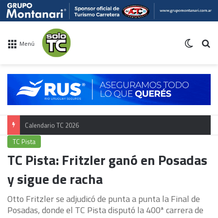
Switch 
Bu
Menú
Calendario TC 2026
TC Pista
TC Pista: Fritzler ganó en Posadas
y sigue de racha
Otto Fritzler se adjudicó de punta a punta la Final de
Posadas, donde el TC Pista disputó la 400ª carrera de