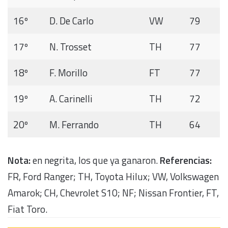
16º
D. De Carlo
VW
79
17º
N. Trosset
TH
77
18º
F. Morillo
FT
77
19º
A. Carinelli
TH
72
20º
M. Ferrando
TH
64
Nota:
en negrita, los que ya ganaron.
Referencias:
FR, Ford Ranger; TH, Toyota Hilux; VW, Volkswagen
Amarok; CH, Chevrolet S10; NF; Nissan Frontier, FT,
Fiat Toro.