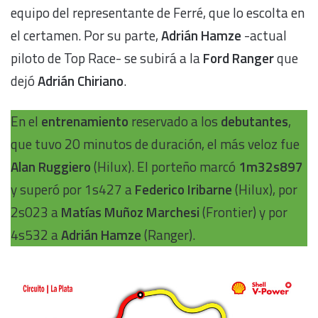
equipo del representante de Ferré, que lo escolta en
el certamen. Por su parte,
Adrián Hamze
-actual
piloto de Top Race- se subirá a la
Ford Ranger
que
dejó
Adrián Chiriano
.
En el
entrenamiento
reservado a los
debutantes
,
que tuvo 20 minutos de duración, el más veloz fue
Alan Ruggiero
(Hilux). El porteño marcó
1m32s897
y superó por 1s427 a
Federico Iribarne
(Hilux), por
2s023 a
Matías Muñoz Marchesi
(Frontier) y por
4s532 a
Adrián Hamze
(Ranger).