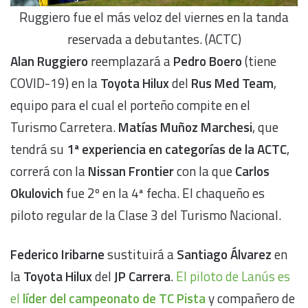
Ruggiero fue el más veloz del viernes en la tanda
reservada a debutantes. (ACTC)
Alan Ruggiero
reemplazará a
Pedro Boero
(tiene
COVID-19) en la
Toyota Hilux
del
Rus Med Team
,
equipo para el cual el porteño compite en el
Turismo Carretera.
Matías Muñoz Marchesi
, que
tendrá su
1ª experiencia en categorías de la ACTC
,
correrá con la
Nissan Frontier
con la que
Carlos
Okulovich
fue 2º en la 4ª fecha. El chaqueño es
piloto regular de la Clase 3 del Turismo Nacional.
Federico Iribarne
sustituirá a
Santiago Álvarez
en
la
Toyota Hilux
del
JP Carrera
.
El piloto de Lanús es
el
líder del campeonato de TC Pista
y compañero de