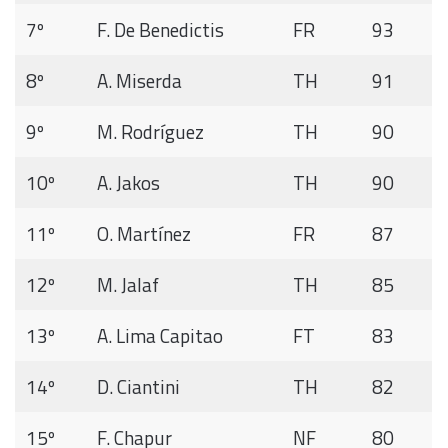
7º
F. De Benedictis
FR
93
8º
A. Miserda
TH
91
9º
M. Rodríguez
TH
90
10º
A. Jakos
TH
90
11º
O. Martínez
FR
87
12º
M. Jalaf
TH
85
13º
A. Lima Capitao
FT
83
14º
D. Ciantini
TH
82
15º
F. Chapur
NF
80