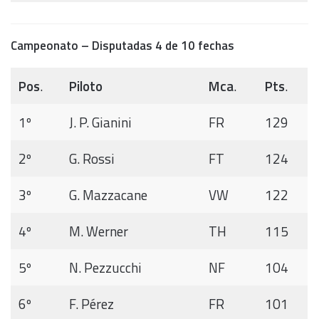
Campeonato – Disputadas 4 de 10 fechas
Pos
.
Piloto
Mca
.
Pts
.
1º
J. P. Gianini
FR
129
2º
G. Rossi
FT
124
3º
G. Mazzacane
VW
122
4º
M. Werner
TH
115
5º
N. Pezzucchi
NF
104
6º
F. Pérez
FR
101