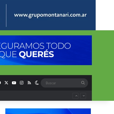
Facebook
X
YouTube
Instagram
RSS
Switch skin
Buscar