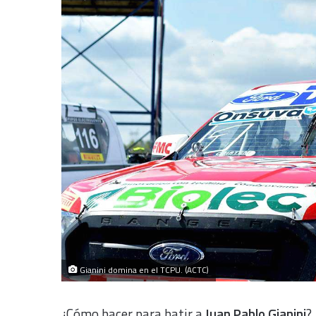
Gianini domina en el TCPU. (ACTC)
¿Cómo hacer para batir a
Juan Pablo Gianini
?