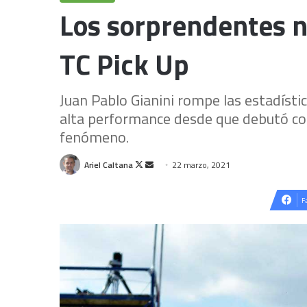
Los sorprendentes n
TC Pick Up
Juan Pablo Gianini rompe las estadísti
alta performance desde que debutó co
fenómeno.
Follow
Send
Ariel Caltana
22 marzo, 2021
on
an
X
email
F