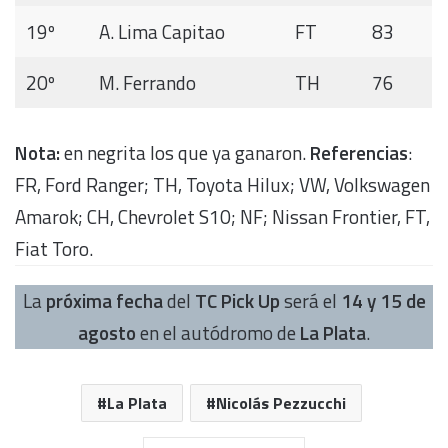
19º
A. Lima Capitao
FT
83
20º
M. Ferrando
TH
76
Nota:
en negrita los que ya ganaron.
Referencias
:
FR, Ford Ranger; TH, Toyota Hilux; VW, Volkswagen
Amarok; CH, Chevrolet S10; NF; Nissan Frontier, FT,
Fiat Toro.
La
próxima fecha
del
TC Pick Up
será el
14 y 15 de
agosto
en el autódromo de
La Plata
.
La Plata
Nicolás Pezzucchi