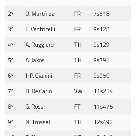
2º
O. Martínez
FR
7s618
3º
L. Ventricelli
FR
9s128
4º
A. Ruggiero
TH
9s129
5º
A. Jakos
TH
9s791
6º
J. P. Gianini
FR
9s950
7º
D. De Carlo
VW
11s214
8º
G. Rossi
FT
11s475
9º
N. Trosset
TH
12s493