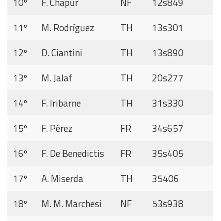
10º
F. Chapur
NF
12s849
11º
M. Rodríguez
TH
13s301
12º
D. Ciantini
TH
13s890
13º
M. Jalaf
TH
20s277
14º
F. Iribarne
TH
31s330
15º
F. Pérez
FR
34s657
16º
F. De Benedictis
FR
35s405
17º
A. Miserda
TH
35406
18º
M. M. Marchesi
NF
53s938