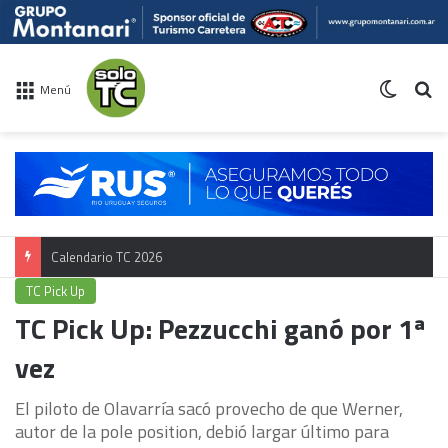
Switch 
Bu
Menú
Calendario TC 2026
TC Pick Up
TC Pick Up: Pezzucchi ganó por 1ª
vez
El piloto de Olavarría sacó provecho de que Werner,
autor de la pole position, debió largar último para