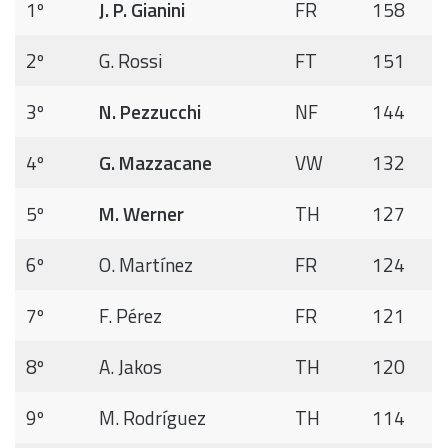
1º
J. P. Gianini
FR
158
2º
G. Rossi
FT
151
3º
N. Pezzucchi
NF
144
4º
G. Mazzacane
VW
132
5º
M. Werner
TH
127
6º
O. Martínez
FR
124
7º
F. Pérez
FR
121
8º
A. Jakos
TH
120
9º
M. Rodríguez
TH
114