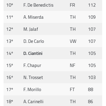
10º
F. De Benedictis
FR
112
11º
A. Miserda
TH
109
12º
M. Jalaf
TH
107
13º
D. De Carlo
VW
107
14º
D. Ciantini
TH
105
15º
F. Chapur
NF
105
16º
N. Trosset
TH
103
17º
F. Morillo
FT
88
18º
A. Carinelli
TH
86