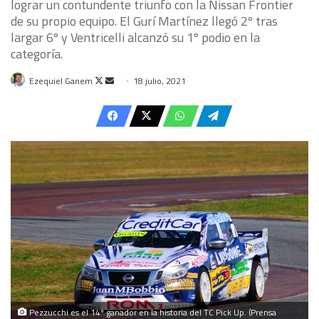
lograr un contundente triunfo con la Nissan Frontier
de su propio equipo. El Gurí Martínez llegó 2º tras
largar 6º y Ventricelli alcanzó su 1º podio en la
categoría.
Follow
Send
Ezequiel Ganem
18 julio, 2021
on
an
X
email
Pezzucchi es el 14º ganador en la historia del TC Pick Up. (Prensa