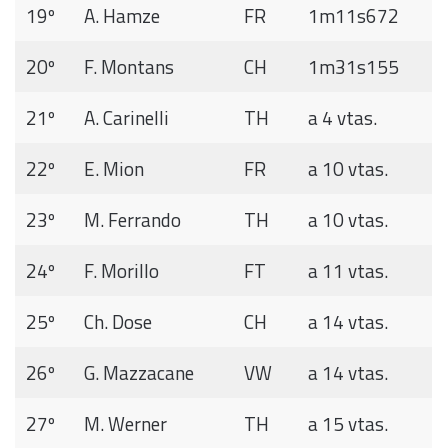
19º
A. Hamze
FR
1m11s672
20º
F. Montans
CH
1m31s155
21º
A. Carinelli
TH
a 4 vtas.
22º
E. Mion
FR
a 10 vtas.
23º
M. Ferrando
TH
a 10 vtas.
24º
F. Morillo
FT
a 11 vtas.
25º
Ch. Dose
CH
a 14 vtas.
26º
G. Mazzacane
VW
a 14 vtas.
27º
M. Werner
TH
a 15 vtas.