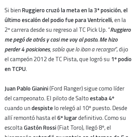
Si bien
Ruggiero cruzó la meta en la 3ª posición
,
el
último escalón del podio fue para Ventricelli
, en la
2ª carrera desde su regreso al TC Pick Up. “
Ruggiero
me pegó de atrás y casi me voy al pasto. Me hizo
perder 4 posiciones
, sabía que lo iban a recargar
”, dijo
el campeón 2012 de TC Pista, que logró su
1º podio
en TCPU
.
Juan Pablo Gianini
(Ford Ranger) sigue como líder
del campeonato. El piloto de Salto
estaba 4º
cuando un
despiste
lo relegó al 10º puesto. Desde
allí remontó hasta el
6º lugar
definitivo. Como su
escolta
Gastón Rossi
(Fiat Toro), llegó 8º, el