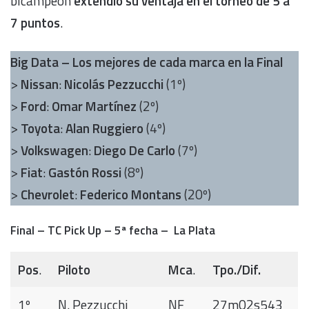
bicampeón
extendió su ventaja en el torneo de 5 a
7 puntos
.
Big Data – Los mejores de cada marca en la Final
>
Nissan
:
Nicolás Pezzucchi
(1º)
>
Ford
:
Omar Martínez
(2º)
>
Toyota
:
Alan Ruggiero
(4º)
>
Volkswagen
:
Diego De Carlo
(7º)
>
Fiat
:
Gastón Rossi
(8º)
>
Chevrolet
:
Federico Montans
(20º)
Final – TC Pick Up – 5ª fecha – La Plata
Pos
.
Piloto
Mca
.
Tpo./Dif.
1º
N. Pezzucchi
NF
27m02s543