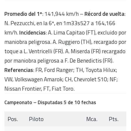
Promedio del 1º
: 141,944 km/h –
Récord de vuelta
:
N. Pezzucchi, en la 6ª, en 1m33s527 a 164,166
km/h.
Incidencias
: A. Lima Capitao (FT), excluido por
maniobra peligrosa. A. Ruggiero (TH), recargado por
toque a L. Ventricelli (FR). A. Miserda (FR) recargado
por maniobra peligrosa a F. De Benedictis (FR).
Referencias
: FR, Ford Ranger; TH, Toyota Hilux;
VW, Volkswagen Amarok; CH, Chevrolet S10; NF;
Nissan Frontier, FT, Fiat Toro.
Campeonato – Disputadas 5 de 10 fechas
Pos.
Piloto
Mca.
Pts.